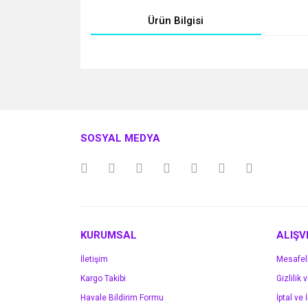
Ürün Bilgisi
Bu ürünün fiyat bilgisi, resim, ürün açıklamalarında v
Görüş ve önerileriniz için teşekkür ederiz.
Ürün resmi kalitesiz, bozuk veya görüntülenemiyo
SOSYAL MEDYA
Ürün açıklamasında eksik bilgiler bulunuyor.
Ürün bilgilerinde hatalar bulunuyor.
Ürün fiyatı diğer sitelerden daha pahalı.
Bu ürüne benzer farklı alternatifler olmalı.
KURUMSAL
ALIŞV
İletişim
Mesafel
Kargo Takibi
Gizlilik 
Havale Bildirim Formu
İptal ve 