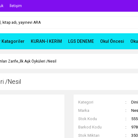
uk
İletişim
r Katagoriler
KURAN-İ KERİM
LGS DENEME
Okul Öncesi
Oku
nları Zarife_İlk Aşk Öyküleri /Nesil
ri /Nesil
Kategori
Dini
Marka
Nesi
Stok Kodu
555
Barkod Kodu
978
Stok Miktarı
350