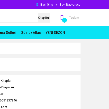
Bayi Girişi
/
Bayi Başvurusu
Kitap Bul
Toplam -
ma Setleri
Sözlük Atlas
YENİ SEZON
 Kitaplar
l Yayınları
031
6051837246
 Adet