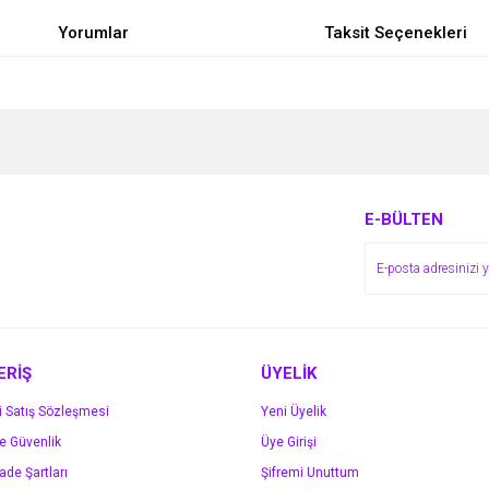
Yorumlar
Taksit Seçenekleri
e diğer konularda yetersiz gördüğünüz noktaları öneri formunu kullanarak tarafımı
Bu ürüne ilk yorumu siz yapın!
r.
Yorum Yaz
E-BÜLTEN
ERİŞ
ÜYELİK
i Satış Sözleşmesi
Yeni Üyelik
ve Güvenlik
Üye Girişi
Gönder
İade Şartları
Şifremi Unuttum