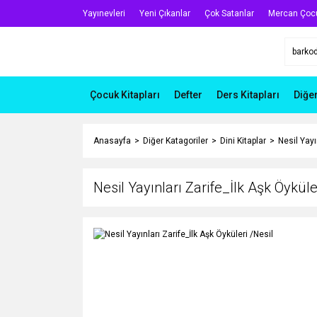
Yayınevleri
Yeni Çıkanlar
Çok Satanlar
Mercan Çoc
Çocuk Kitapları
Defter
Ders Kitapları
Diğe
Anasayfa
Diğer Katagoriler
Dini Kitaplar
Nesil Yayı
Nesil Yayınları Zarife_İlk Aşk Öyküle