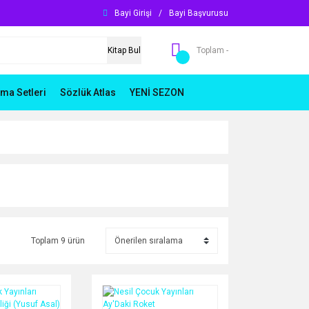
Bayi Girişi
/
Bayi Başvurusu
Kitap Bul
Toplam -
ma Setleri
Sözlük Atlas
YENİ SEZON
Toplam 9 ürün