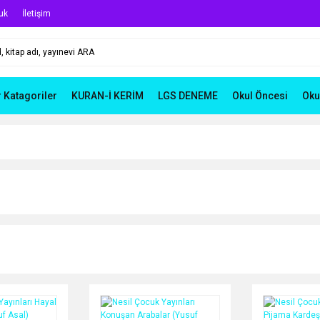
uk
İletişim
r Katagoriler
KURAN-İ KERİM
LGS DENEME
Okul Öncesi
Oku