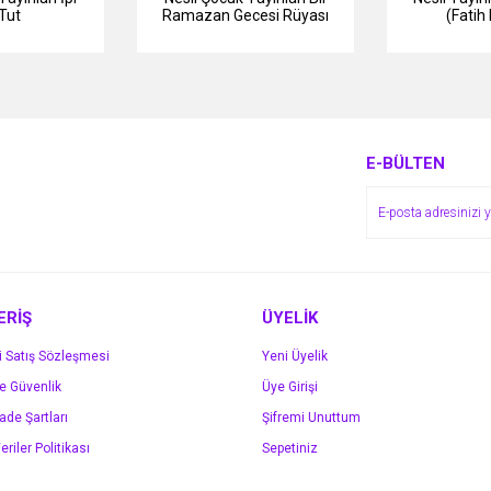
 Tut
Ramazan Gecesi Rüyası
(Fati
E-BÜLTEN
ERİŞ
ÜYELİK
i Satış Sözleşmesi
Yeni Üyelik
ve Güvenlik
Üye Girişi
İade Şartları
Şifremi Unuttum
eriler Politikası
Sepetiniz