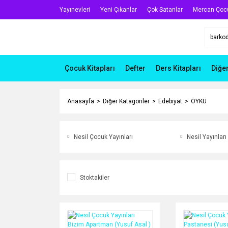
Yayınevleri
Yeni Çıkanlar
Çok Satanlar
Mercan Çoc
Çocuk Kitapları
Defter
Ders Kitapları
Diğe
Anasayfa
Diğer Katagoriler
Edebiyat
ÖYKÜ
Nesil Çocuk Yayınları
Nesil Yayınları
Stoktakiler