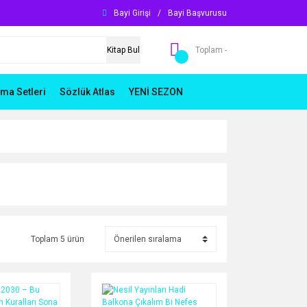
Bayi Girişi
/
Bayi Başvurusu
Kitap Bul
Toplam -
ma Setleri
Sözlük Atlas
YENİ SEZON
Toplam 5 ürün