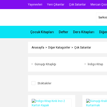
Yayınevleri
Yeni Çıkanlar
Çok Satanlar
Mercan Çoc
Çocuk Kitapları
Defter
Ders Kitapları
Diğe
Anasayfa
Diğer Katagoriler
Çok Satanlar
Günışığı Kitaplığı
İndigo Kitap
Stoktakiler