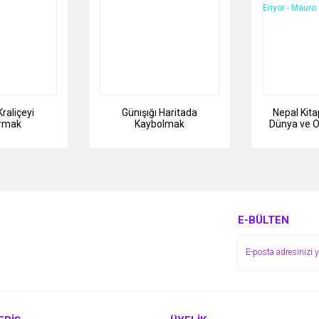
Kraliçeyi
Günışığı Haritada
Nepal Kit
rmak
Kaybolmak
Dünya ve O
Sona Eriyo
Gu
E-BÜLTEN