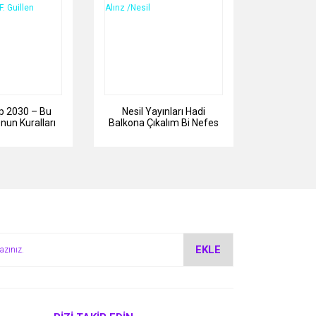
ap 2030 – Bu
Nesil Yayınları Hadi
nun Kuralları
Balkona Çıkalım Bi Nefes
r - Mauro F.
Alırız /Nesil
illen
EKLE