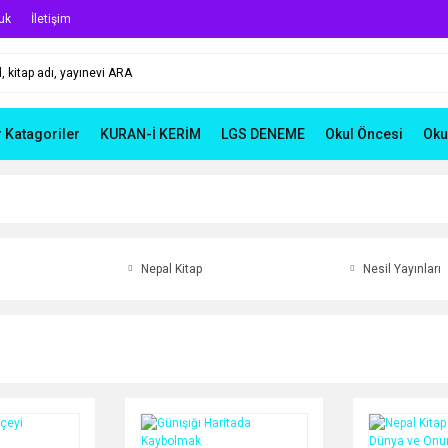
uk
İletişim
r Katagoriler
KURAN-İ KERİM
LGS DENEME
Okul Öncesi
Oku
Nepal Kitap
Nesil Yayınları