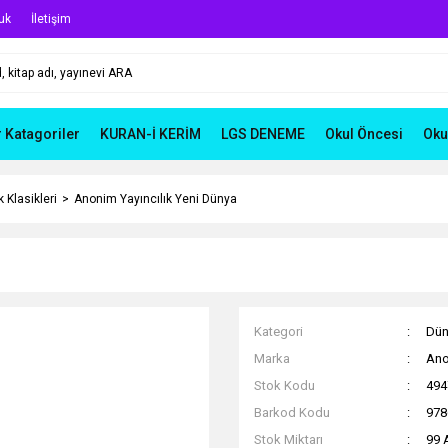
uk
İletişim
r Katagoriler
KURAN-İ KERİM
LGS DENEME
Okul Öncesi
Oku
 Klasikleri
Anonim Yayıncılık Yeni Dünya
Kategori
Dün
Marka
Ano
Stok Kodu
494
Barkod Kodu
978
Stok Miktarı
99 