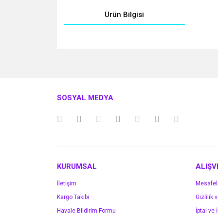
Ürün Bilgisi
Bu ürünün fiyat bilgisi, resim, ürün açıklamalarında v
Görüş ve önerileriniz için teşekkür ederiz.
Ürün resmi kalitesiz, bozuk veya görüntülenemiyo
SOSYAL MEDYA
Ürün açıklamasında eksik bilgiler bulunuyor.
Ürün bilgilerinde hatalar bulunuyor.
Ürün fiyatı diğer sitelerden daha pahalı.
Bu ürüne benzer farklı alternatifler olmalı.
KURUMSAL
ALIŞV
İletişim
Mesafel
Kargo Takibi
Gizlilik 
Havale Bildirim Formu
İptal ve 