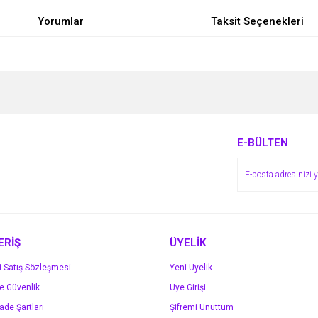
Yorumlar
Taksit Seçenekleri
e diğer konularda yetersiz gördüğünüz noktaları öneri formunu kullanarak tarafımı
Bu ürüne ilk yorumu siz yapın!
r.
Yorum Yaz
E-BÜLTEN
ERİŞ
ÜYELİK
i Satış Sözleşmesi
Yeni Üyelik
ve Güvenlik
Üye Girişi
Gönder
İade Şartları
Şifremi Unuttum