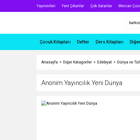
Yayınevleri
Yeni Çıkanlar
Çok Satanlar
Mercan Çoc
Çocuk Kitapları
Defter
Ders Kitapları
Diğe
Anasayfa
Diğer Katagoriler
Edebiyat
Dünya ve Türk
Anonim Yayıncılık Yeni Dünya