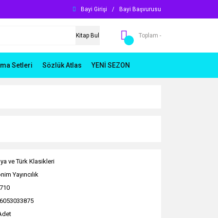
Bayi Girişi
/
Bayi Başvurusu
Kitap Bul
Toplam -
ma Setleri
Sözlük Atlas
YENİ SEZON
ya ve Türk Klasikleri
nim Yayıncılık
710
6053033875
Adet