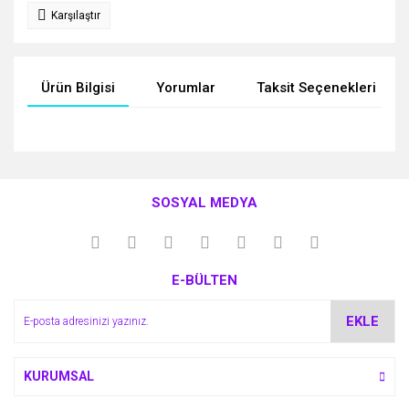
Karşılaştır
Ürün Bilgisi
Yorumlar
Taksit Seçenekleri
Bu ürünün fiyat bilgisi, resim, ürün açıklamalarında ve diğer
konularda yetersiz gördüğünüz noktaları öneri formunu
Bu ürüne ilk yorumu siz yapın!
kullanarak tarafımıza iletebilirsiniz.
SOSYAL MEDYA
Görüş ve önerileriniz için teşekkür ederiz.
Yorum Yaz
Ürün resmi kalitesiz, bozuk veya görüntülenemiyor.
E-BÜLTEN
Ürün açıklamasında eksik bilgiler bulunuyor.
Ürün bilgilerinde hatalar bulunuyor.
EKLE
Ürün fiyatı diğer sitelerden daha pahalı.
Bu ürüne benzer farklı alternatifler olmalı.
KURUMSAL