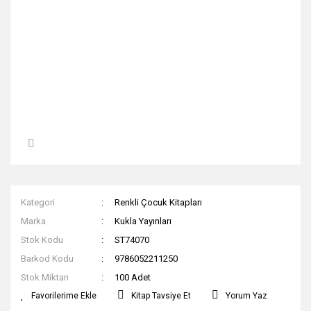
Kategori
Renkli Çocuk Kitapları
Marka
Kukla Yayınları
Stok Kodu
ST74070
Barkod Kodu
9786052211250
Stok Miktarı
100 Adet
Kitap Tavsiye Et
Yorum Yaz