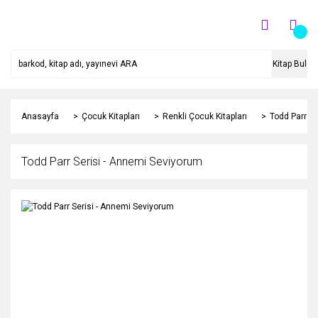
Kitap Bul
Anasayfa
Çocuk Kitapları
Renkli Çocuk Kitapları
Todd Parr S
Todd Parr Serisi - Annemi Seviyorum