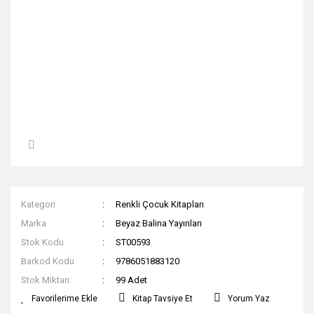
Kategori
Renkli Çocuk Kitapları
Marka
Beyaz Balina Yayınları
Stok Kodu
ST00593
Barkod Kodu
9786051883120
Stok Miktarı
99 Adet
Kitap Tavsiye Et
Yorum Yaz