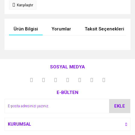
Karşılaştır
Ürün Bilgisi
Yorumlar
Taksit Seçenekleri
Bu ürünün fiyat bilgisi, resim, ürün açıklamalarında ve diğer
konularda yetersiz gördüğünüz noktaları öneri formunu
Bu ürüne ilk yorumu siz yapın!
kullanarak tarafımıza iletebilirsiniz.
SOSYAL MEDYA
Görüş ve önerileriniz için teşekkür ederiz.
Yorum Yaz
Ürün resmi kalitesiz, bozuk veya görüntülenemiyor.
E-BÜLTEN
Ürün açıklamasında eksik bilgiler bulunuyor.
Ürün bilgilerinde hatalar bulunuyor.
EKLE
Ürün fiyatı diğer sitelerden daha pahalı.
Bu ürüne benzer farklı alternatifler olmalı.
KURUMSAL