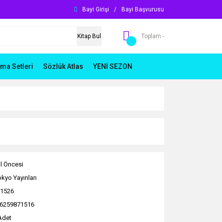
Bayi Girişi
/
Bayi Başvurusu
Kitap Bul
Toplam -
ma Setleri
Sözlük Atlas
YENİ SEZON
l Öncesi
okyo Yayınları
1526
6259871516
Adet