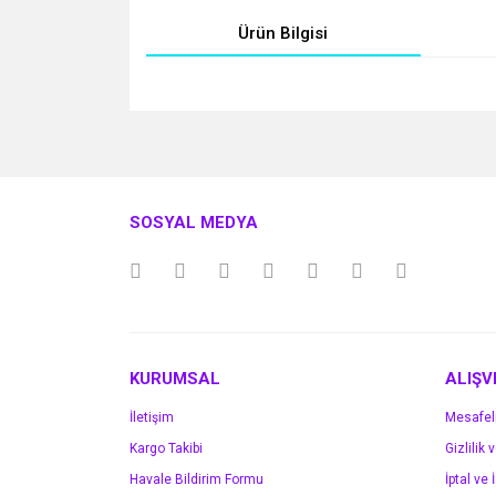
Ürün Bilgisi
Bu ürünün fiyat bilgisi, resim, ürün açıklamalarında v
Görüş ve önerileriniz için teşekkür ederiz.
Ürün resmi kalitesiz, bozuk veya görüntülenemiyo
SOSYAL MEDYA
Ürün açıklamasında eksik bilgiler bulunuyor.
Ürün bilgilerinde hatalar bulunuyor.
Ürün fiyatı diğer sitelerden daha pahalı.
Bu ürüne benzer farklı alternatifler olmalı.
KURUMSAL
ALIŞV
İletişim
Mesafel
Kargo Takibi
Gizlilik 
Havale Bildirim Formu
İptal ve 