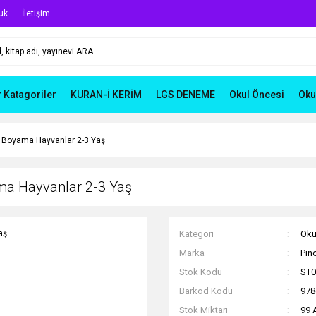
uk
İletişim
r Katagoriler
KURAN-İ KERİM
LGS DENEME
Okul Öncesi
Oku
i Boyama Hayvanlar 2-3 Yaş
ama Hayvanlar 2-3 Yaş
Kategori
Oku
Marka
Pin
Stok Kodu
ST0
Barkod Kodu
978
Stok Miktarı
99 