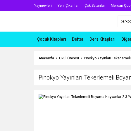
Yayınevleri
Yeni Çıkanlar
Çok Satanlar
Mercan Çoc
Çocuk Kitapları
Defter
Ders Kitapları
Diğe
Anasayfa
Okul Öncesi
Pinokyo Yayınları Tekerlemel
Pinokyo Yayınları Tekerlemeli Boy