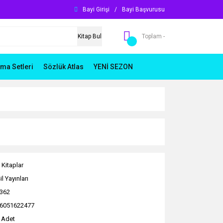
Bayi Girişi
/
Bayi Başvurusu
Kitap Bul
Toplam -
ma Setleri
Sözlük Atlas
YENİ SEZON
 Kitaplar
l Yayınları
362
6051622477
 Adet