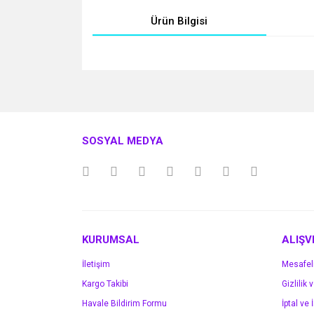
Ürün Bilgisi
Bu ürünün fiyat bilgisi, resim, ürün açıklamalarında v
Görüş ve önerileriniz için teşekkür ederiz.
Ürün resmi kalitesiz, bozuk veya görüntülenemiyo
SOSYAL MEDYA
Ürün açıklamasında eksik bilgiler bulunuyor.
Ürün bilgilerinde hatalar bulunuyor.
Ürün fiyatı diğer sitelerden daha pahalı.
Bu ürüne benzer farklı alternatifler olmalı.
KURUMSAL
ALIŞV
İletişim
Mesafel
Kargo Takibi
Gizlilik 
Havale Bildirim Formu
İptal ve 