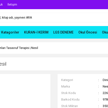
uk
İletişim
r Katagoriler
KURAN-İ KERİM
LGS DENEME
Okul Öncesi
Oku
nları Tasavvuf Terapisi /Nesil
esil
Kategori
Dini
Marka
Nesi
Stok Kodu
226
Barkod Kodu
978
Stok Miktarı
350