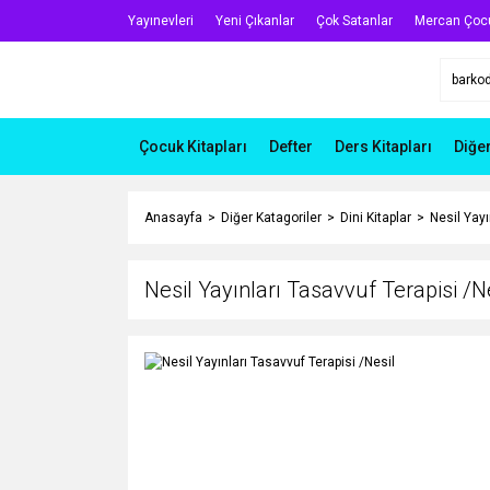
Yayınevleri
Yeni Çıkanlar
Çok Satanlar
Mercan Çoc
Çocuk Kitapları
Defter
Ders Kitapları
Diğe
Anasayfa
Diğer Katagoriler
Dini Kitaplar
Nesil Yayı
Nesil Yayınları Tasavvuf Terapisi /N