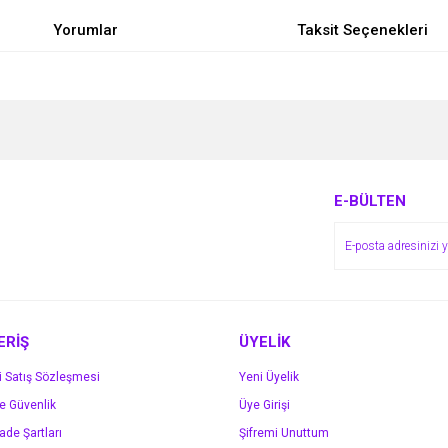
Yorumlar
Taksit Seçenekleri
e diğer konularda yetersiz gördüğünüz noktaları öneri formunu kullanarak tarafımı
Bu ürüne ilk yorumu siz yapın!
r.
Yorum Yaz
E-BÜLTEN
ERİŞ
ÜYELİK
i Satış Sözleşmesi
Yeni Üyelik
ve Güvenlik
Üye Girişi
Gönder
İade Şartları
Şifremi Unuttum