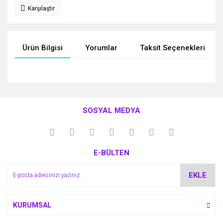
Karşılaştır
Ürün Bilgisi
Yorumlar
Taksit Seçenekleri
Bu ürünün fiyat bilgisi, resim, ürün açıklamalarında ve diğer
konularda yetersiz gördüğünüz noktaları öneri formunu
Bu ürüne ilk yorumu siz yapın!
kullanarak tarafımıza iletebilirsiniz.
SOSYAL MEDYA
Görüş ve önerileriniz için teşekkür ederiz.
Yorum Yaz
Ürün resmi kalitesiz, bozuk veya görüntülenemiyor.
E-BÜLTEN
Ürün açıklamasında eksik bilgiler bulunuyor.
Ürün bilgilerinde hatalar bulunuyor.
EKLE
Ürün fiyatı diğer sitelerden daha pahalı.
Bu ürüne benzer farklı alternatifler olmalı.
KURUMSAL