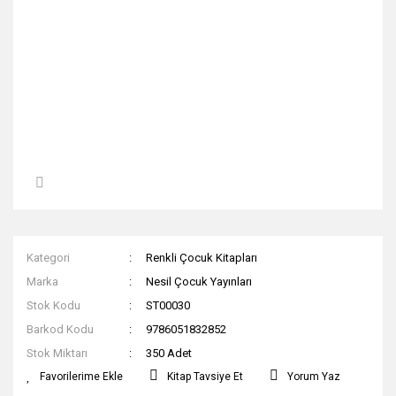
Kategori
Renkli Çocuk Kitapları
Marka
Nesil Çocuk Yayınları
Stok Kodu
ST00030
Barkod Kodu
9786051832852
Stok Miktarı
350 Adet
Kitap Tavsiye Et
Yorum Yaz