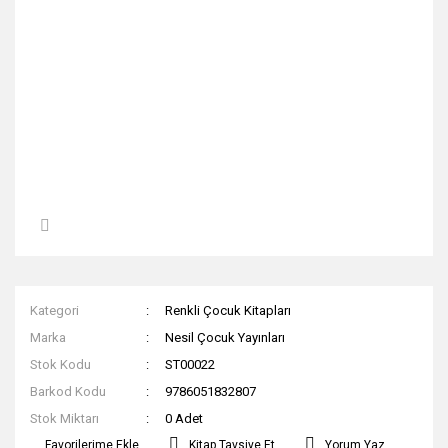
Kategori
Renkli Çocuk Kitapları
Marka
Nesil Çocuk Yayınları
Stok Kodu
ST00022
Barkod Kodu
9786051832807
Stok Miktarı
0 Adet
Kitap Tavsiye Et
Yorum Yaz