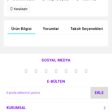
Karşılaştır
Ürün Bilgisi
Yorumlar
Taksit Seçenekleri
Bu ürünün fiyat bilgisi, resim, ürün açıklamalarında ve diğer
konularda yetersiz gördüğünüz noktaları öneri formunu
Bu ürüne ilk yorumu siz yapın!
kullanarak tarafımıza iletebilirsiniz.
SOSYAL MEDYA
Görüş ve önerileriniz için teşekkür ederiz.
Yorum Yaz
Ürün resmi kalitesiz, bozuk veya görüntülenemiyor.
E-BÜLTEN
Ürün açıklamasında eksik bilgiler bulunuyor.
Ürün bilgilerinde hatalar bulunuyor.
EKLE
Ürün fiyatı diğer sitelerden daha pahalı.
Bu ürüne benzer farklı alternatifler olmalı.
KURUMSAL