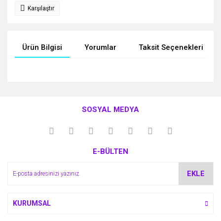
Karşılaştır
Ürün Bilgisi
Yorumlar
Taksit Seçenekleri
Bu ürünün fiyat bilgisi, resim, ürün açıklamalarında ve diğer
konularda yetersiz gördüğünüz noktaları öneri formunu
Bu ürüne ilk yorumu siz yapın!
kullanarak tarafımıza iletebilirsiniz.
SOSYAL MEDYA
Görüş ve önerileriniz için teşekkür ederiz.
Yorum Yaz
Ürün resmi kalitesiz, bozuk veya görüntülenemiyor.
E-BÜLTEN
Ürün açıklamasında eksik bilgiler bulunuyor.
Ürün bilgilerinde hatalar bulunuyor.
EKLE
Ürün fiyatı diğer sitelerden daha pahalı.
Bu ürüne benzer farklı alternatifler olmalı.
KURUMSAL