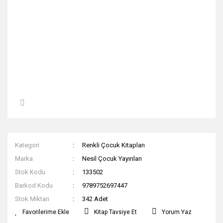
Kategori
Renkli Çocuk Kitapları
Marka
Nesil Çocuk Yayınları
Stok Kodu
133502
Barkod Kodu
9789752697447
Stok Miktarı
342 Adet
Kitap Tavsiye Et
Yorum Yaz