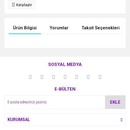
Karşılaştır
Ürün Bilgisi
Yorumlar
Taksit Seçenekleri
Bu ürünün fiyat bilgisi, resim, ürün açıklamalarında ve diğer
konularda yetersiz gördüğünüz noktaları öneri formunu
Bu ürüne ilk yorumu siz yapın!
kullanarak tarafımıza iletebilirsiniz.
SOSYAL MEDYA
Görüş ve önerileriniz için teşekkür ederiz.
Yorum Yaz
Ürün resmi kalitesiz, bozuk veya görüntülenemiyor.
E-BÜLTEN
Ürün açıklamasında eksik bilgiler bulunuyor.
Ürün bilgilerinde hatalar bulunuyor.
EKLE
Ürün fiyatı diğer sitelerden daha pahalı.
Bu ürüne benzer farklı alternatifler olmalı.
KURUMSAL