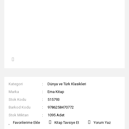
Kategori
Dünya ve Türk Klasikleri
Marka
Ema Kitap
Stok Kodu
515793
Barkod Kodu
9786258470772
Stok Miktarı
1095 Adet
Kitap Tavsiye Et
Yorum Yaz