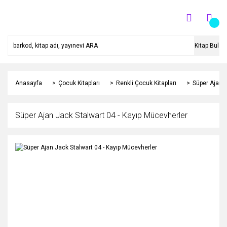
Kitap Bul
Anasayfa
Çocuk Kitapları
Renkli Çocuk Kitapları
Süper Ajan J
Süper Ajan Jack Stalwart 04 - Kayıp Mücevherler