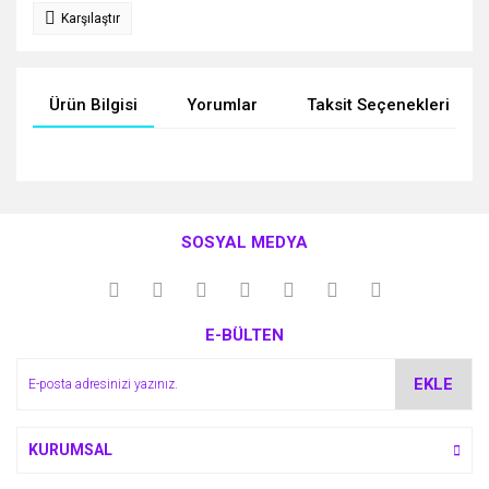
Karşılaştır
Ürün Bilgisi
Yorumlar
Taksit Seçenekleri
Bu ürünün fiyat bilgisi, resim, ürün açıklamalarında ve diğer
konularda yetersiz gördüğünüz noktaları öneri formunu
Bu ürüne ilk yorumu siz yapın!
kullanarak tarafımıza iletebilirsiniz.
SOSYAL MEDYA
Görüş ve önerileriniz için teşekkür ederiz.
Yorum Yaz
Ürün resmi kalitesiz, bozuk veya görüntülenemiyor.
E-BÜLTEN
Ürün açıklamasında eksik bilgiler bulunuyor.
Ürün bilgilerinde hatalar bulunuyor.
EKLE
Ürün fiyatı diğer sitelerden daha pahalı.
Bu ürüne benzer farklı alternatifler olmalı.
KURUMSAL