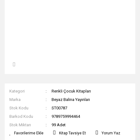
Kategori
Renkli Çocuk Kitapları
Marka
Beyaz Balina Yayınları
Stok Kodu
ST00787
Barkod Kodu
9789759994464
Stok Miktarı
99 Adet
Kitap Tavsiye Et
Yorum Yaz