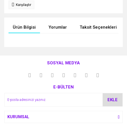
Karşılaştır
Ürün Bilgisi
Yorumlar
Taksit Seçenekleri
Bu ürünün fiyat bilgisi, resim, ürün açıklamalarında ve diğer
konularda yetersiz gördüğünüz noktaları öneri formunu
Bu ürüne ilk yorumu siz yapın!
kullanarak tarafımıza iletebilirsiniz.
SOSYAL MEDYA
Görüş ve önerileriniz için teşekkür ederiz.
Yorum Yaz
Ürün resmi kalitesiz, bozuk veya görüntülenemiyor.
E-BÜLTEN
Ürün açıklamasında eksik bilgiler bulunuyor.
Ürün bilgilerinde hatalar bulunuyor.
EKLE
Ürün fiyatı diğer sitelerden daha pahalı.
Bu ürüne benzer farklı alternatifler olmalı.
KURUMSAL