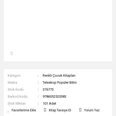
Kategori
Renkli Çocuk Kitapları
Marka
Teleskop Popüler Bilim
Stok Kodu
376773
Barkod Kodu
9786052520383
Stok Miktarı
101 Adet
Kitap Tavsiye Et
Yorum Yaz