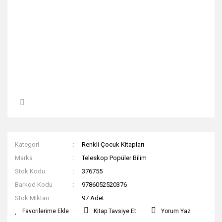
Kategori
Renkli Çocuk Kitapları
Marka
Teleskop Popüler Bilim
Stok Kodu
376755
Barkod Kodu
9786052520376
Stok Miktarı
97 Adet
Kitap Tavsiye Et
Yorum Yaz