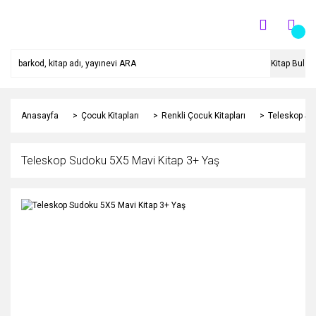
Kitap Bul
Anasayfa
Çocuk Kitapları
Renkli Çocuk Kitapları
Teleskop Su
Teleskop Sudoku 5X5 Mavi Kitap 3+ Yaş