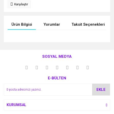
Karşılaştır
Ürün Bilgisi
Yorumlar
Taksit Seçenekleri
Bu ürünün fiyat bilgisi, resim, ürün açıklamalarında ve diğer
konularda yetersiz gördüğünüz noktaları öneri formunu
Bu ürüne ilk yorumu siz yapın!
kullanarak tarafımıza iletebilirsiniz.
SOSYAL MEDYA
Görüş ve önerileriniz için teşekkür ederiz.
Yorum Yaz
Ürün resmi kalitesiz, bozuk veya görüntülenemiyor.
E-BÜLTEN
Ürün açıklamasında eksik bilgiler bulunuyor.
Ürün bilgilerinde hatalar bulunuyor.
EKLE
Ürün fiyatı diğer sitelerden daha pahalı.
Bu ürüne benzer farklı alternatifler olmalı.
KURUMSAL