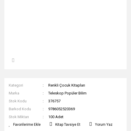
Kategori
Renkli Çocuk Kitapları
Marka
Teleskop Popüler Bilim
Stok Kodu
376757
Barkod Kodu
9786052520369
Stok Miktarı
100 Adet
Kitap Tavsiye Et
Yorum Yaz