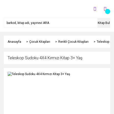
Kitap Bul
Anasayfa
Çocuk Kitapları
Renkli Çocuk Kitapları
Teleskop Su
Teleskop Sudoku 4X4 Kırmızı Kitap 3+ Yaş