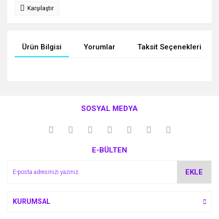
Karşılaştır
Ürün Bilgisi
Yorumlar
Taksit Seçenekleri
Bu ürünün fiyat bilgisi, resim, ürün açıklamalarında ve diğer
konularda yetersiz gördüğünüz noktaları öneri formunu
Bu ürüne ilk yorumu siz yapın!
kullanarak tarafımıza iletebilirsiniz.
SOSYAL MEDYA
Görüş ve önerileriniz için teşekkür ederiz.
Yorum Yaz
Ürün resmi kalitesiz, bozuk veya görüntülenemiyor.
E-BÜLTEN
Ürün açıklamasında eksik bilgiler bulunuyor.
Ürün bilgilerinde hatalar bulunuyor.
EKLE
Ürün fiyatı diğer sitelerden daha pahalı.
Bu ürüne benzer farklı alternatifler olmalı.
KURUMSAL