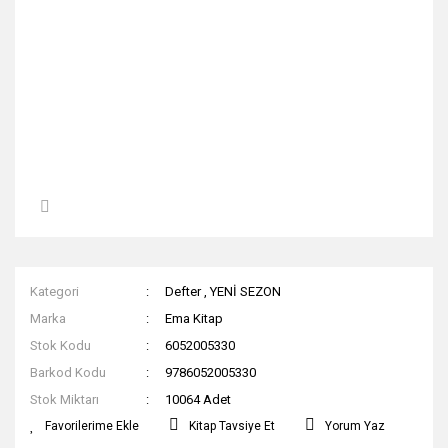
Kategori
Defter
,
YENİ SEZON
Marka
Ema Kitap
Stok Kodu
6052005330
Barkod Kodu
9786052005330
Stok Miktarı
10064 Adet
Kitap Tavsiye Et
Yorum Yaz