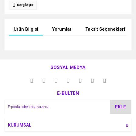
Karşılaştır
Ürün Bilgisi
Yorumlar
Taksit Seçenekleri
Bu ürünün fiyat bilgisi, resim, ürün açıklamalarında ve diğer
konularda yetersiz gördüğünüz noktaları öneri formunu
Bu ürüne ilk yorumu siz yapın!
kullanarak tarafımıza iletebilirsiniz.
SOSYAL MEDYA
Görüş ve önerileriniz için teşekkür ederiz.
Yorum Yaz
Ürün resmi kalitesiz, bozuk veya görüntülenemiyor.
E-BÜLTEN
Ürün açıklamasında eksik bilgiler bulunuyor.
Ürün bilgilerinde hatalar bulunuyor.
EKLE
Ürün fiyatı diğer sitelerden daha pahalı.
Bu ürüne benzer farklı alternatifler olmalı.
KURUMSAL