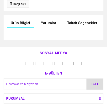
Karşılaştır
Ürün Bilgisi
Yorumlar
Taksit Seçenekleri
Bu ürünün fiyat bilgisi, resim, ürün açıklamalarında ve diğer
konularda yetersiz gördüğünüz noktaları öneri formunu
Bu ürüne ilk yorumu siz yapın!
kullanarak tarafımıza iletebilirsiniz.
SOSYAL MEDYA
Görüş ve önerileriniz için teşekkür ederiz.
Yorum Yaz
Ürün resmi kalitesiz, bozuk veya görüntülenemiyor.
E-BÜLTEN
Ürün açıklamasında eksik bilgiler bulunuyor.
Ürün bilgilerinde hatalar bulunuyor.
EKLE
Ürün fiyatı diğer sitelerden daha pahalı.
Bu ürüne benzer farklı alternatifler olmalı.
KURUMSAL