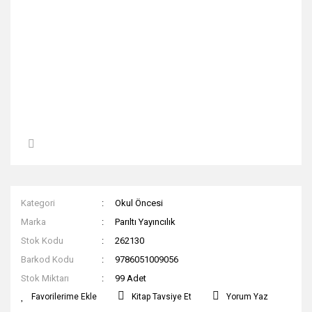
Kategori
Okul Öncesi
Marka
Parıltı Yayıncılık
Stok Kodu
262130
Barkod Kodu
9786051009056
Stok Miktarı
99 Adet
Kitap Tavsiye Et
Yorum Yaz