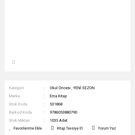
Kategori
Okul Öncesi
,
YENİ SEZON
Marka
Ema Kitap
Stok Kodu
531868
Barkod Kodu
9786053880790
Stok Miktarı
1035 Adet
Kitap Tavsiye Et
Yorum Yaz