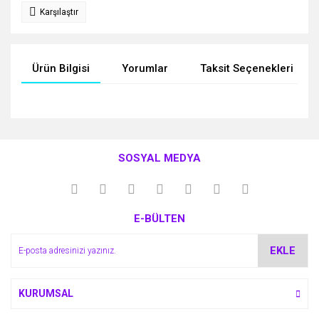
Karşılaştır
Ürün Bilgisi
Yorumlar
Taksit Seçenekleri
Bu ürünün fiyat bilgisi, resim, ürün açıklamalarında ve diğer
konularda yetersiz gördüğünüz noktaları öneri formunu
Bu ürüne ilk yorumu siz yapın!
kullanarak tarafımıza iletebilirsiniz.
SOSYAL MEDYA
Görüş ve önerileriniz için teşekkür ederiz.
Yorum Yaz
Ürün resmi kalitesiz, bozuk veya görüntülenemiyor.
E-BÜLTEN
Ürün açıklamasında eksik bilgiler bulunuyor.
Ürün bilgilerinde hatalar bulunuyor.
EKLE
Ürün fiyatı diğer sitelerden daha pahalı.
Bu ürüne benzer farklı alternatifler olmalı.
KURUMSAL