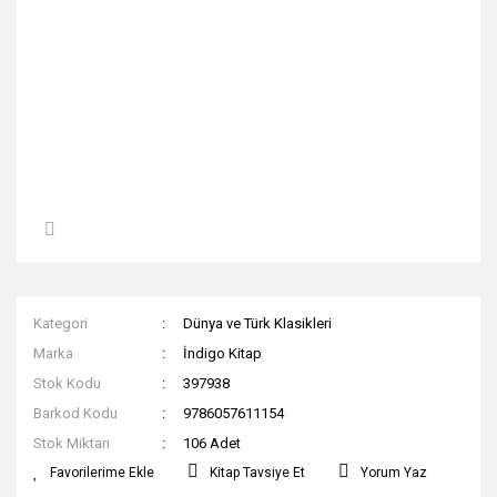
Kategori
Dünya ve Türk Klasikleri
Marka
İndigo Kitap
Stok Kodu
397938
Barkod Kodu
9786057611154
Stok Miktarı
106 Adet
Kitap Tavsiye Et
Yorum Yaz