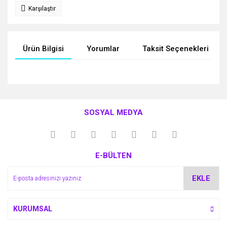
Karşılaştır
Ürün Bilgisi
Yorumlar
Taksit Seçenekleri
Bu ürünün fiyat bilgisi, resim, ürün açıklamalarında ve diğer
konularda yetersiz gördüğünüz noktaları öneri formunu
Bu ürüne ilk yorumu siz yapın!
kullanarak tarafımıza iletebilirsiniz.
SOSYAL MEDYA
Görüş ve önerileriniz için teşekkür ederiz.
Yorum Yaz
Ürün resmi kalitesiz, bozuk veya görüntülenemiyor.
E-BÜLTEN
Ürün açıklamasında eksik bilgiler bulunuyor.
Ürün bilgilerinde hatalar bulunuyor.
EKLE
Ürün fiyatı diğer sitelerden daha pahalı.
Bu ürüne benzer farklı alternatifler olmalı.
KURUMSAL