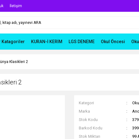
uk
İletişim
r Katagoriler
KURAN-İ KERİM
LGS DENEME
Okul Öncesi
Oku
nya Klasikleri 2
ikleri 2
Kategori
Oku
Marka
Ano
Stok Kodu
379
Barkod Kodu
399
Stok Miktarı
99 