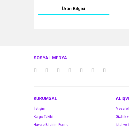
Ürün Bilgisi
Bu ürünün fiyat bilgisi, resim, ürün açıklamalarında v
Görüş ve önerileriniz için teşekkür ederiz.
Ürün resmi kalitesiz, bozuk veya görüntülenemiyo
SOSYAL MEDYA
Ürün açıklamasında eksik bilgiler bulunuyor.
Ürün bilgilerinde hatalar bulunuyor.
Ürün fiyatı diğer sitelerden daha pahalı.
Bu ürüne benzer farklı alternatifler olmalı.
KURUMSAL
ALIŞV
İletişim
Mesafel
Kargo Takibi
Gizlilik 
Havale Bildirim Formu
İptal ve 