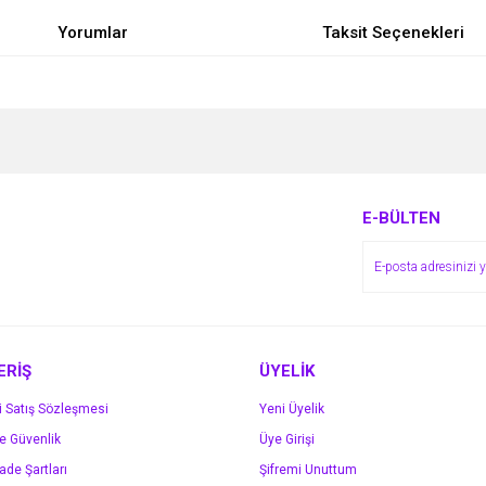
Yorumlar
Taksit Seçenekleri
e diğer konularda yetersiz gördüğünüz noktaları öneri formunu kullanarak tarafımı
Bu ürüne ilk yorumu siz yapın!
r.
Yorum Yaz
E-BÜLTEN
ERİŞ
ÜYELİK
i Satış Sözleşmesi
Yeni Üyelik
ve Güvenlik
Üye Girişi
Gönder
İade Şartları
Şifremi Unuttum