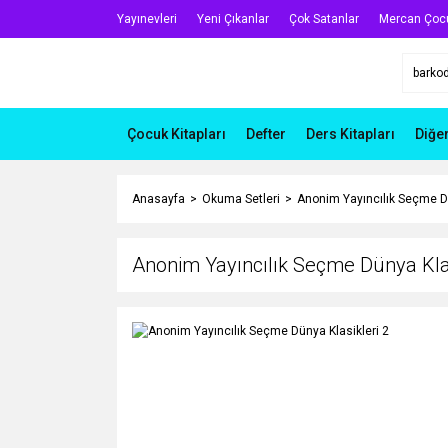
Yayınevleri
Yeni Çıkanlar
Çok Satanlar
Mercan Çoc
Çocuk Kitapları
Defter
Ders Kitapları
Diğe
Anasayfa
Okuma Setleri
Anonim Yayıncılık Seçme Dü
Anonim Yayıncılık Seçme Dünya Klas