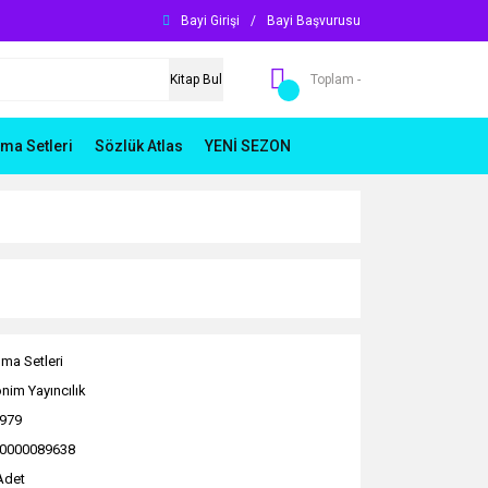
Bayi Girişi
/
Bayi Başvurusu
Kitap Bul
Toplam -
ma Setleri
Sözlük Atlas
YENİ SEZON
ma Setleri
nim Yayıncılık
979
0000089638
Adet