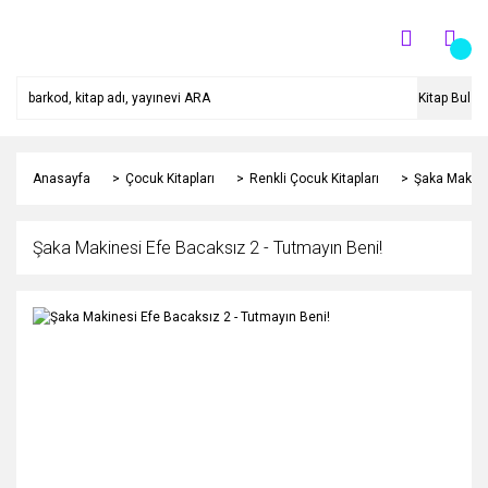
Kitap Bul
Anasayfa
Çocuk Kitapları
Renkli Çocuk Kitapları
Şaka Makine
Şaka Makinesi Efe Bacaksız 2 - Tutmayın Beni!