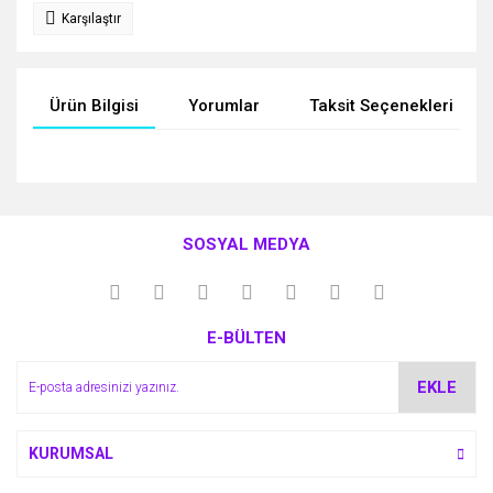
Karşılaştır
Ürün Bilgisi
Yorumlar
Taksit Seçenekleri
Bu ürünün fiyat bilgisi, resim, ürün açıklamalarında ve diğer
konularda yetersiz gördüğünüz noktaları öneri formunu
Bu ürüne ilk yorumu siz yapın!
kullanarak tarafımıza iletebilirsiniz.
SOSYAL MEDYA
Görüş ve önerileriniz için teşekkür ederiz.
Yorum Yaz
Ürün resmi kalitesiz, bozuk veya görüntülenemiyor.
E-BÜLTEN
Ürün açıklamasında eksik bilgiler bulunuyor.
Ürün bilgilerinde hatalar bulunuyor.
EKLE
Ürün fiyatı diğer sitelerden daha pahalı.
Bu ürüne benzer farklı alternatifler olmalı.
KURUMSAL