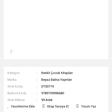
Kategori
Renkli Çocuk Kitapları
Marka
Beyaz Balina Yayınları
Stok Kodu
ST00774
Barkod Kodu
9789759996680
Stok Miktarı
99 Adet
Kitap Tavsiye Et
Yorum Yaz