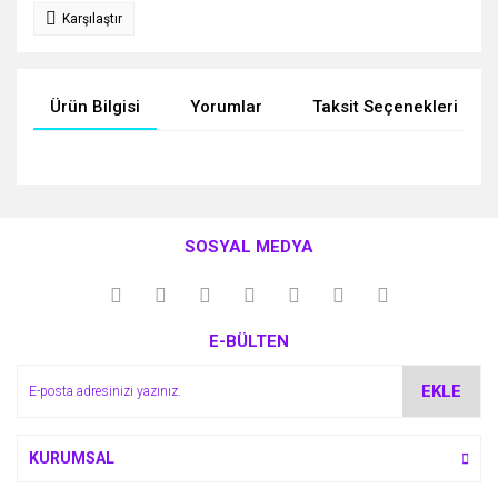
Karşılaştır
Ürün Bilgisi
Yorumlar
Taksit Seçenekleri
Bu ürünün fiyat bilgisi, resim, ürün açıklamalarında ve diğer
konularda yetersiz gördüğünüz noktaları öneri formunu
Bu ürüne ilk yorumu siz yapın!
kullanarak tarafımıza iletebilirsiniz.
SOSYAL MEDYA
Görüş ve önerileriniz için teşekkür ederiz.
Yorum Yaz
Ürün resmi kalitesiz, bozuk veya görüntülenemiyor.
E-BÜLTEN
Ürün açıklamasında eksik bilgiler bulunuyor.
Ürün bilgilerinde hatalar bulunuyor.
EKLE
Ürün fiyatı diğer sitelerden daha pahalı.
Bu ürüne benzer farklı alternatifler olmalı.
KURUMSAL