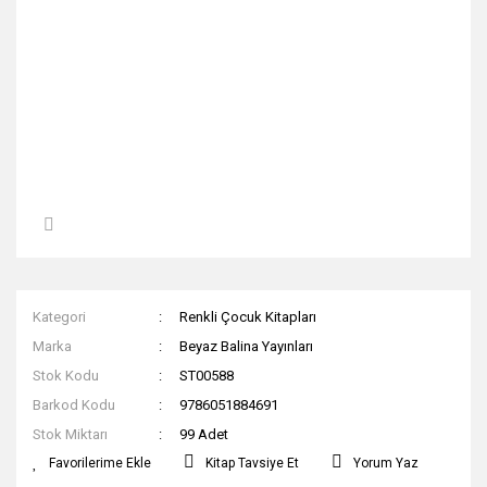
Kategori
Renkli Çocuk Kitapları
Marka
Beyaz Balina Yayınları
Stok Kodu
ST00588
Barkod Kodu
9786051884691
Stok Miktarı
99 Adet
Kitap Tavsiye Et
Yorum Yaz