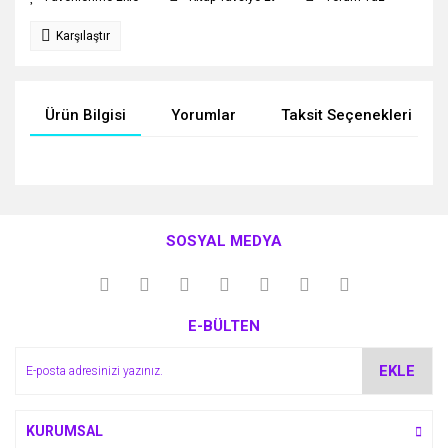
Karşılaştır
Ürün Bilgisi
Yorumlar
Taksit Seçenekleri
Bu ürünün fiyat bilgisi, resim, ürün açıklamalarında ve diğer
konularda yetersiz gördüğünüz noktaları öneri formunu
Bu ürüne ilk yorumu siz yapın!
kullanarak tarafımıza iletebilirsiniz.
SOSYAL MEDYA
Görüş ve önerileriniz için teşekkür ederiz.
Yorum Yaz
Ürün resmi kalitesiz, bozuk veya görüntülenemiyor.
E-BÜLTEN
Ürün açıklamasında eksik bilgiler bulunuyor.
Ürün bilgilerinde hatalar bulunuyor.
EKLE
Ürün fiyatı diğer sitelerden daha pahalı.
Bu ürüne benzer farklı alternatifler olmalı.
KURUMSAL