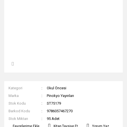
Kategori
Okul Öncesi
Marka
Pinokyo Yayınları
Stok Kodu
ST75179
Barkod Kodu
9786057467270
Stok Miktarı
95 Adet
Kitap Tavsiye Et
Yorum Yaz