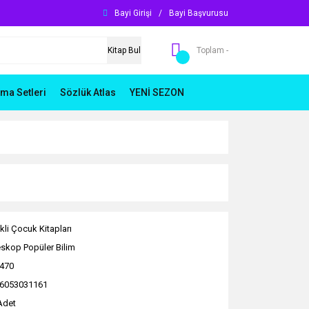
Bayi Girişi
/
Bayi Başvurusu
Kitap Bul
Toplam -
ma Setleri
Sözlük Atlas
YENİ SEZON
kli Çocuk Kitapları
eskop Popüler Bilim
470
6053031161
Adet