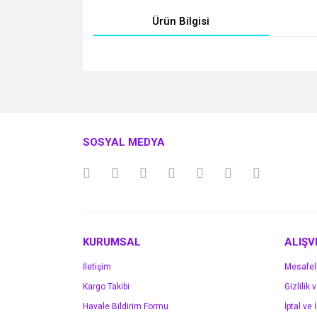
Ürün Bilgisi
Bu ürünün fiyat bilgisi, resim, ürün açıklamalarında v
Görüş ve önerileriniz için teşekkür ederiz.
Ürün resmi kalitesiz, bozuk veya görüntülenemiyo
SOSYAL MEDYA
Ürün açıklamasında eksik bilgiler bulunuyor.
Ürün bilgilerinde hatalar bulunuyor.
Ürün fiyatı diğer sitelerden daha pahalı.
Bu ürüne benzer farklı alternatifler olmalı.
KURUMSAL
ALIŞV
İletişim
Mesafel
Kargo Takibi
Gizlilik 
Havale Bildirim Formu
İptal ve 