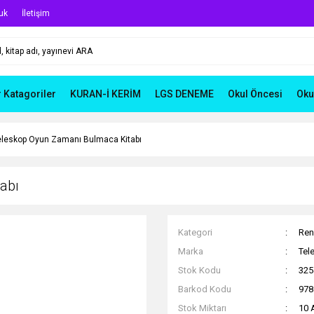
uk
İletişim
r Katagoriler
KURAN-İ KERİM
LGS DENEME
Okul Öncesi
Oku
eleskop Oyun Zamanı Bulmaca Kitabı
abı
Kategori
Ren
Marka
Tel
Stok Kodu
325
Barkod Kodu
978
Stok Miktarı
10 