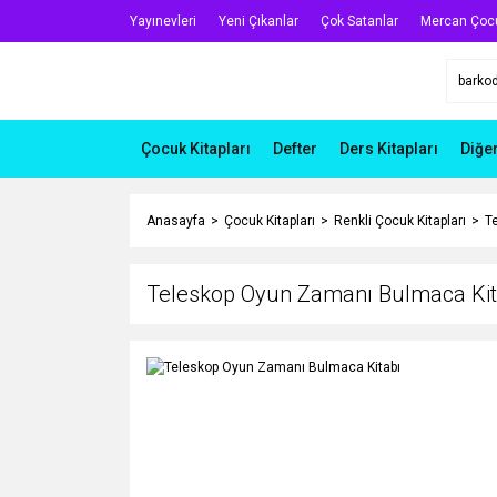
Yayınevleri
Yeni Çıkanlar
Çok Satanlar
Mercan Çoc
Çocuk Kitapları
Defter
Ders Kitapları
Diğe
Anasayfa
Çocuk Kitapları
Renkli Çocuk Kitapları
T
Teleskop Oyun Zamanı Bulmaca Kit