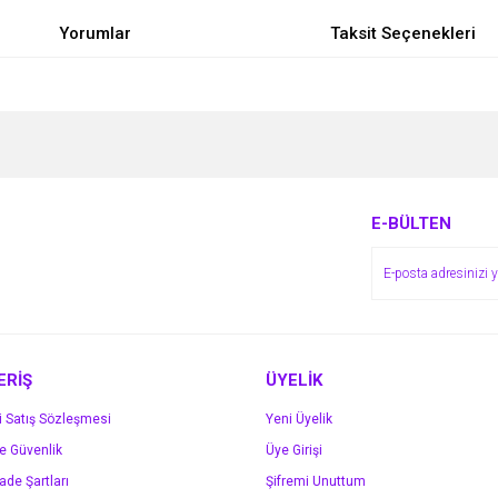
Yorumlar
Taksit Seçenekleri
e diğer konularda yetersiz gördüğünüz noktaları öneri formunu kullanarak tarafımı
Bu ürüne ilk yorumu siz yapın!
r.
Yorum Yaz
E-BÜLTEN
ERİŞ
ÜYELİK
i Satış Sözleşmesi
Yeni Üyelik
ve Güvenlik
Üye Girişi
Gönder
İade Şartları
Şifremi Unuttum