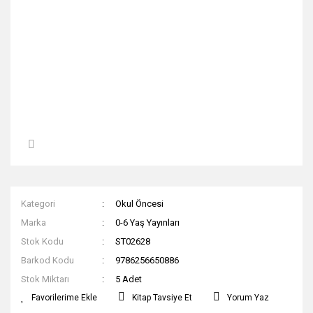
Kategori
Okul Öncesi
Marka
0-6 Yaş Yayınları
Stok Kodu
ST02628
Barkod Kodu
9786256650886
Stok Miktarı
5 Adet
Kitap Tavsiye Et
Yorum Yaz