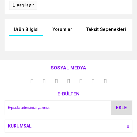
Karşılaştır
Ürün Bilgisi
Yorumlar
Taksit Seçenekleri
Bu ürünün fiyat bilgisi, resim, ürün açıklamalarında ve diğer
konularda yetersiz gördüğünüz noktaları öneri formunu
Bu ürüne ilk yorumu siz yapın!
kullanarak tarafımıza iletebilirsiniz.
SOSYAL MEDYA
Görüş ve önerileriniz için teşekkür ederiz.
Yorum Yaz
Ürün resmi kalitesiz, bozuk veya görüntülenemiyor.
E-BÜLTEN
Ürün açıklamasında eksik bilgiler bulunuyor.
Ürün bilgilerinde hatalar bulunuyor.
EKLE
Ürün fiyatı diğer sitelerden daha pahalı.
Bu ürüne benzer farklı alternatifler olmalı.
KURUMSAL