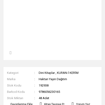
Kategori
Dini Kitaplar
,
KURAN-İ KERİM
Marka
Haktan Yayın Dağıtım
Stok Kodu
192938
Barkod Kodu
9786056230165
Stok Miktarı
48 Adet
Kitap Tavsiye Et
Yorum Yaz