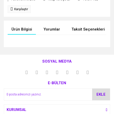
Karşılaştır
Ürün Bilgisi
Yorumlar
Taksit Seçenekleri
Bu ürünün fiyat bilgisi, resim, ürün açıklamalarında ve diğer
konularda yetersiz gördüğünüz noktaları öneri formunu
Bu ürüne ilk yorumu siz yapın!
kullanarak tarafımıza iletebilirsiniz.
SOSYAL MEDYA
Görüş ve önerileriniz için teşekkür ederiz.
Yorum Yaz
Ürün resmi kalitesiz, bozuk veya görüntülenemiyor.
E-BÜLTEN
Ürün açıklamasında eksik bilgiler bulunuyor.
Ürün bilgilerinde hatalar bulunuyor.
EKLE
Ürün fiyatı diğer sitelerden daha pahalı.
Bu ürüne benzer farklı alternatifler olmalı.
KURUMSAL