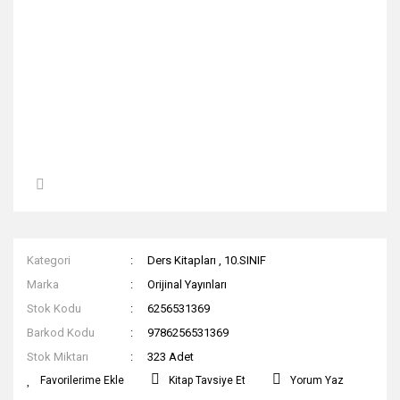
Kategori
Ders Kitapları
,
10.SINIF
Marka
Orijinal Yayınları
Stok Kodu
6256531369
Barkod Kodu
9786256531369
Stok Miktarı
323 Adet
Kitap Tavsiye Et
Yorum Yaz