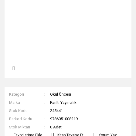
Kategori
Okul Öncesi
Marka
Parıltı Yayıncılık
Stok Kodu
245441
Barkod Kodu
9786051008219
Stok Miktarı
0 Adet
Kitap Tavsiye Et
Yorum Yaz