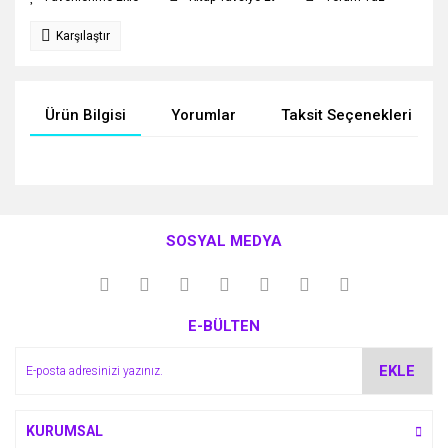
Karşılaştır
Ürün Bilgisi
Yorumlar
Taksit Seçenekleri
Bu ürünün fiyat bilgisi, resim, ürün açıklamalarında ve diğer
konularda yetersiz gördüğünüz noktaları öneri formunu
Bu ürüne ilk yorumu siz yapın!
kullanarak tarafımıza iletebilirsiniz.
SOSYAL MEDYA
Görüş ve önerileriniz için teşekkür ederiz.
Yorum Yaz
Ürün resmi kalitesiz, bozuk veya görüntülenemiyor.
E-BÜLTEN
Ürün açıklamasında eksik bilgiler bulunuyor.
Ürün bilgilerinde hatalar bulunuyor.
EKLE
Ürün fiyatı diğer sitelerden daha pahalı.
Bu ürüne benzer farklı alternatifler olmalı.
KURUMSAL