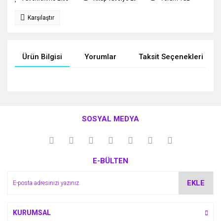
Karşılaştır
Ürün Bilgisi
Yorumlar
Taksit Seçenekleri
Bu ürünün fiyat bilgisi, resim, ürün açıklamalarında ve diğer
konularda yetersiz gördüğünüz noktaları öneri formunu
Bu ürüne ilk yorumu siz yapın!
kullanarak tarafımıza iletebilirsiniz.
SOSYAL MEDYA
Görüş ve önerileriniz için teşekkür ederiz.
Yorum Yaz
Ürün resmi kalitesiz, bozuk veya görüntülenemiyor.
E-BÜLTEN
Ürün açıklamasında eksik bilgiler bulunuyor.
Ürün bilgilerinde hatalar bulunuyor.
EKLE
Ürün fiyatı diğer sitelerden daha pahalı.
Bu ürüne benzer farklı alternatifler olmalı.
KURUMSAL