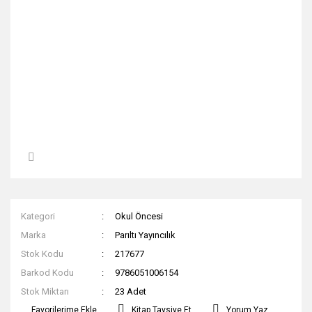
Kategori
Okul Öncesi
Marka
Parıltı Yayıncılık
Stok Kodu
217677
Barkod Kodu
9786051006154
Stok Miktarı
23 Adet
Kitap Tavsiye Et
Yorum Yaz