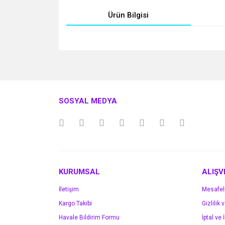
Ürün Bilgisi
Bu ürünün fiyat bilgisi, resim, ürün açıklamalarında v
Görüş ve önerileriniz için teşekkür ederiz.
Ürün resmi kalitesiz, bozuk veya görüntülenemiyo
SOSYAL MEDYA
Ürün açıklamasında eksik bilgiler bulunuyor.
Ürün bilgilerinde hatalar bulunuyor.
Ürün fiyatı diğer sitelerden daha pahalı.
Bu ürüne benzer farklı alternatifler olmalı.
KURUMSAL
ALIŞV
İletişim
Mesafel
Kargo Takibi
Gizlilik 
Havale Bildirim Formu
İptal ve 