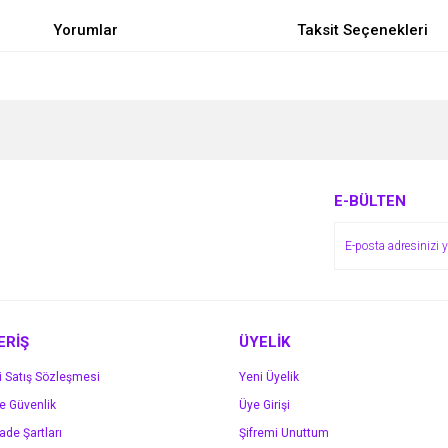
Yorumlar
Taksit Seçenekleri
e diğer konularda yetersiz gördüğünüz noktaları öneri formunu kullanarak tarafımı
Bu ürüne ilk yorumu siz yapın!
r.
Yorum Yaz
E-BÜLTEN
ERİŞ
ÜYELİK
i Satış Sözleşmesi
Yeni Üyelik
ve Güvenlik
Üye Girişi
Gönder
İade Şartları
Şifremi Unuttum