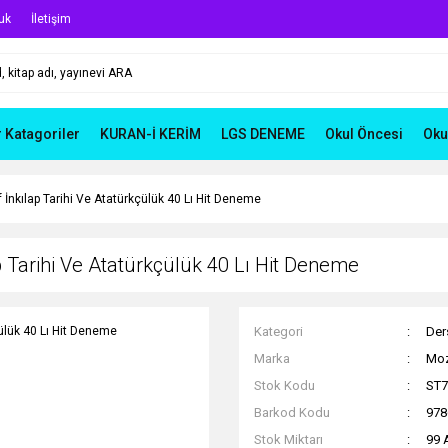
uk
İletişim
r Katagoriler
KURAN-İ KERİM
LGS DENEME
Okul Öncesi
Oku
f İnkılap Tarihi Ve Atatürkçülük 40 Lı Hit Deneme
p Tarihi Ve Atatürkçülük 40 Lı Hit Deneme
Kategori
Ders
Marka
Moz
Stok Kodu
ST7
Barkod Kodu
978
Stok Miktarı
99 