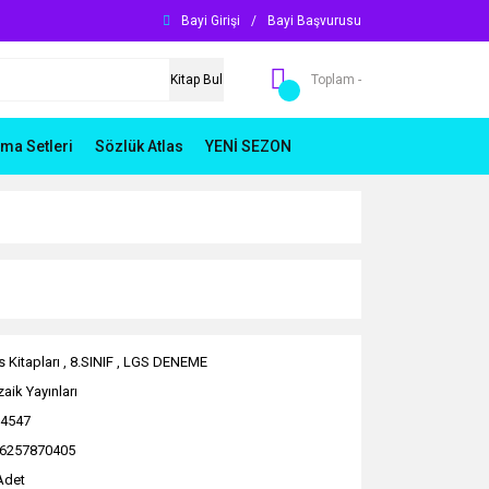
Bayi Girişi
/
Bayi Başvurusu
Kitap Bul
Toplam -
ma Setleri
Sözlük Atlas
YENİ SEZON
 Kitapları
,
8.SINIF
,
LGS DENEME
aik Yayınları
4547
6257870405
Adet