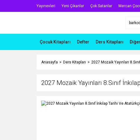
Yayınevleri
Yeni Çıkanlar
Çok Satanlar
Mercan Çoc
Çocuk Kitapları
Defter
Ders Kitapları
Diğe
Anasayfa
Ders Kitapları
2027 Mozaik Yayınları 8.Sını
2027 Mozaik Yayınları 8.Sınıf İnkıla