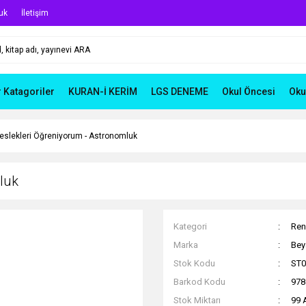
uk
İletişim
r Katagoriler
KURAN-İ KERİM
LGS DENEME
Okul Öncesi
Oku
eslekleri Öğreniyorum - Astronomluk
luk
Kategori
Ren
Marka
Bey
Stok Kodu
ST0
Barkod Kodu
978
Stok Miktarı
99 