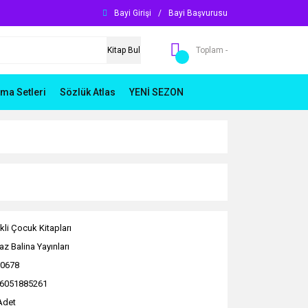
Bayi Girişi
/
Bayi Başvurusu
Kitap Bul
Toplam -
ma Setleri
Sözlük Atlas
YENİ SEZON
kli Çocuk Kitapları
az Balina Yayınları
0678
6051885261
Adet