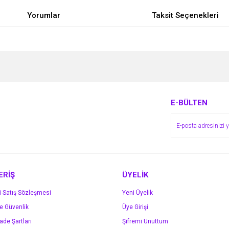
Yorumlar
Taksit Seçenekleri
e diğer konularda yetersiz gördüğünüz noktaları öneri formunu kullanarak tarafımı
Bu ürüne ilk yorumu siz yapın!
r.
Yorum Yaz
E-BÜLTEN
ERİŞ
ÜYELİK
i Satış Sözleşmesi
Yeni Üyelik
ve Güvenlik
Üye Girişi
Gönder
İade Şartları
Şifremi Unuttum