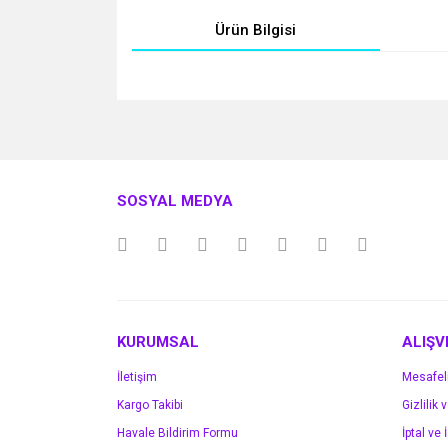
Ürün Bilgisi
Bu ürünün fiyat bilgisi, resim, ürün açıklamalarında v
Görüş ve önerileriniz için teşekkür ederiz.
Ürün resmi kalitesiz, bozuk veya görüntülenemiyo
SOSYAL MEDYA
Ürün açıklamasında eksik bilgiler bulunuyor.
Ürün bilgilerinde hatalar bulunuyor.
Ürün fiyatı diğer sitelerden daha pahalı.
Bu ürüne benzer farklı alternatifler olmalı.
KURUMSAL
ALIŞV
İletişim
Mesafel
Kargo Takibi
Gizlilik 
Havale Bildirim Formu
İptal ve 