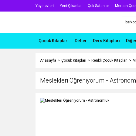
Yayınevleri
Yeni Çıkanlar
Çok Satanlar
Mercan Çoc
Çocuk Kitapları
Defter
Ders Kitapları
Diğe
Anasayfa
Çocuk Kitapları
Renkli Çocuk Kitapları
M
Meslekleri Öğreniyorum - Astronom