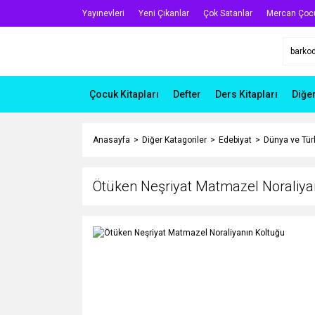
Yayınevleri
Yeni Çıkanlar
Çok Satanlar
Mercan Çoc
Çocuk Kitapları
Defter
Ders Kitapları
Diğe
Anasayfa
Diğer Katagoriler
Edebiyat
Dünya ve Türk
Ötüken Neşriyat Matmazel Noraliya