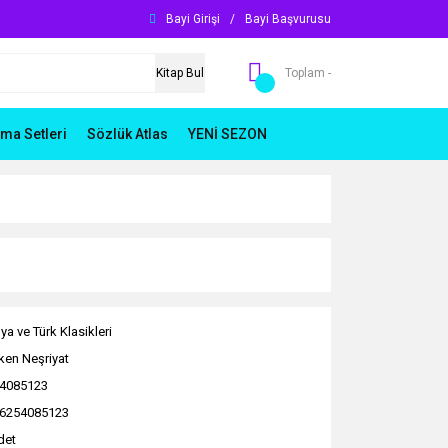
Bayi Girişi
/
Bayi Başvurusu
Kitap Bul
Toplam -
ma Setleri
Sözlük Atlas
YENİ SEZON
ya ve Türk Klasikleri
ken Neşriyat
4085123
6254085123
det