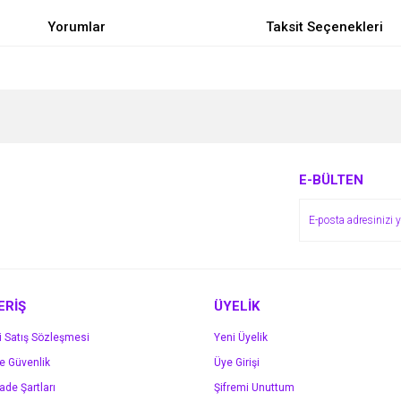
Yorumlar
Taksit Seçenekleri
e diğer konularda yetersiz gördüğünüz noktaları öneri formunu kullanarak tarafımı
Bu ürüne ilk yorumu siz yapın!
r.
Yorum Yaz
E-BÜLTEN
ERİŞ
ÜYELİK
i Satış Sözleşmesi
Yeni Üyelik
ve Güvenlik
Üye Girişi
Gönder
İade Şartları
Şifremi Unuttum