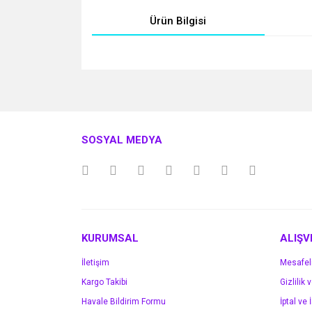
Ürün Bilgisi
Bu ürünün fiyat bilgisi, resim, ürün açıklamalarında v
Görüş ve önerileriniz için teşekkür ederiz.
Ürün resmi kalitesiz, bozuk veya görüntülenemiyo
SOSYAL MEDYA
Ürün açıklamasında eksik bilgiler bulunuyor.
Ürün bilgilerinde hatalar bulunuyor.
Ürün fiyatı diğer sitelerden daha pahalı.
Bu ürüne benzer farklı alternatifler olmalı.
KURUMSAL
ALIŞV
İletişim
Mesafel
Kargo Takibi
Gizlilik 
Havale Bildirim Formu
İptal ve 