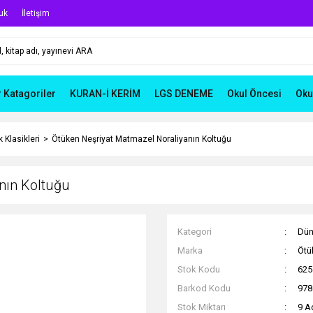
uk
İletişim
r Katagoriler
KURAN-İ KERİM
LGS DENEME
Okul Öncesi
Oku
 Klasikleri
Ötüken Neşriyat Matmazel Noraliyanın Koltuğu
nın Koltuğu
Kategori
Dün
Marka
Ötü
Stok Kodu
625
Barkod Kodu
978
Stok Miktarı
9 A