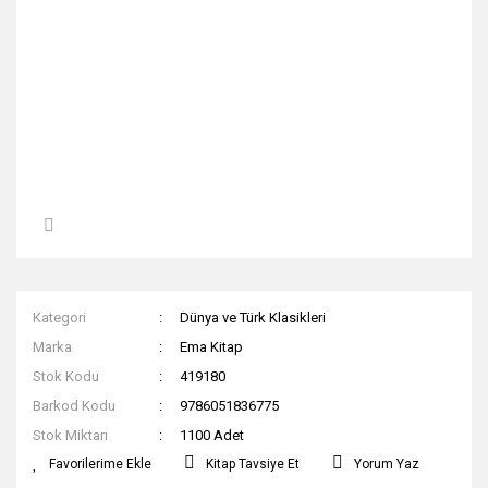
Kategori
Dünya ve Türk Klasikleri
Marka
Ema Kitap
Stok Kodu
419180
Barkod Kodu
9786051836775
Stok Miktarı
1100 Adet
Kitap Tavsiye Et
Yorum Yaz