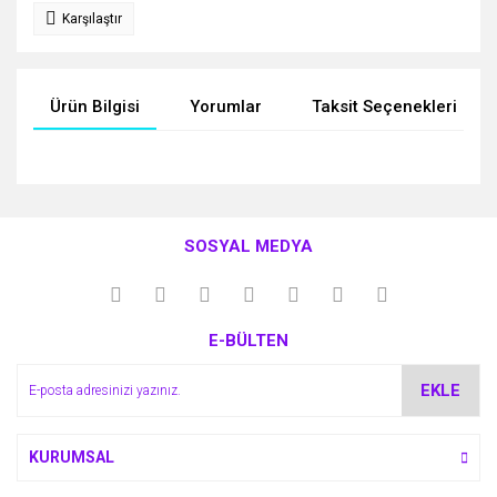
Karşılaştır
Ürün Bilgisi
Yorumlar
Taksit Seçenekleri
Bu ürünün fiyat bilgisi, resim, ürün açıklamalarında ve diğer
konularda yetersiz gördüğünüz noktaları öneri formunu
Bu ürüne ilk yorumu siz yapın!
kullanarak tarafımıza iletebilirsiniz.
SOSYAL MEDYA
Görüş ve önerileriniz için teşekkür ederiz.
Yorum Yaz
Ürün resmi kalitesiz, bozuk veya görüntülenemiyor.
E-BÜLTEN
Ürün açıklamasında eksik bilgiler bulunuyor.
Ürün bilgilerinde hatalar bulunuyor.
EKLE
Ürün fiyatı diğer sitelerden daha pahalı.
Bu ürüne benzer farklı alternatifler olmalı.
KURUMSAL