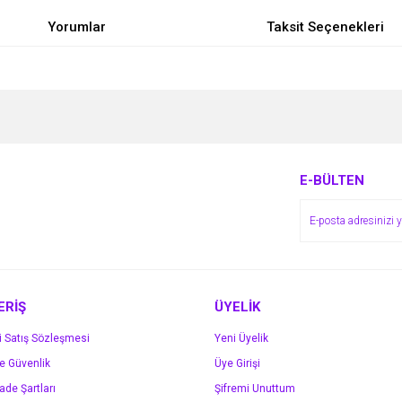
Yorumlar
Taksit Seçenekleri
e diğer konularda yetersiz gördüğünüz noktaları öneri formunu kullanarak tarafımı
Bu ürüne ilk yorumu siz yapın!
r.
Yorum Yaz
E-BÜLTEN
ERİŞ
ÜYELİK
i Satış Sözleşmesi
Yeni Üyelik
ve Güvenlik
Üye Girişi
Gönder
İade Şartları
Şifremi Unuttum