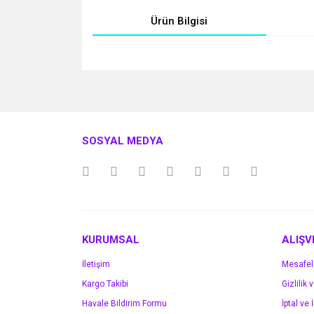
Ürün Bilgisi
Bu ürünün fiyat bilgisi, resim, ürün açıklamalarında v
Görüş ve önerileriniz için teşekkür ederiz.
Ürün resmi kalitesiz, bozuk veya görüntülenemiyo
SOSYAL MEDYA
Ürün açıklamasında eksik bilgiler bulunuyor.
Ürün bilgilerinde hatalar bulunuyor.
Ürün fiyatı diğer sitelerden daha pahalı.
Bu ürüne benzer farklı alternatifler olmalı.
KURUMSAL
ALIŞV
İletişim
Mesafel
Kargo Takibi
Gizlilik 
Havale Bildirim Formu
İptal ve 