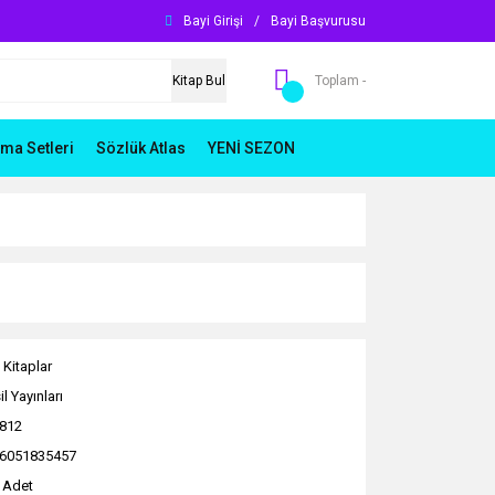
Bayi Girişi
/
Bayi Başvurusu
Kitap Bul
Toplam -
ma Setleri
Sözlük Atlas
YENİ SEZON
 Kitaplar
l Yayınları
812
6051835457
 Adet