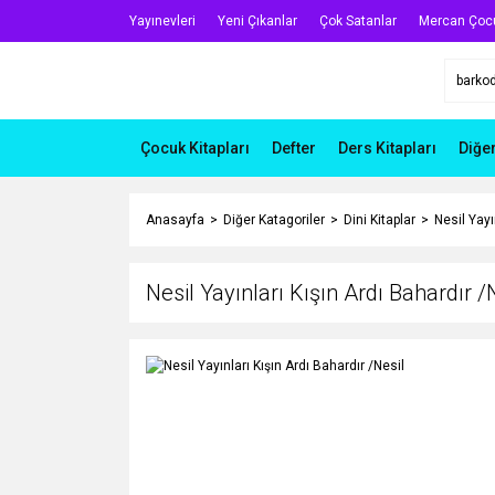
Yayınevleri
Yeni Çıkanlar
Çok Satanlar
Mercan Çoc
Çocuk Kitapları
Defter
Ders Kitapları
Diğe
Anasayfa
Diğer Katagoriler
Dini Kitaplar
Nesil Yayı
Nesil Yayınları Kışın Ardı Bahardır /