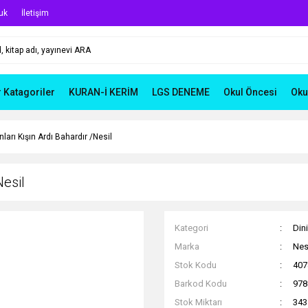
uk
İletişim
r Katagoriler
KURAN-İ KERİM
LGS DENEME
Okul Öncesi
Oku
nları Kışın Ardı Bahardır /Nesil
Nesil
Kategori
Dini
Marka
Nesi
Stok Kodu
407
Barkod Kodu
978
Stok Miktarı
343