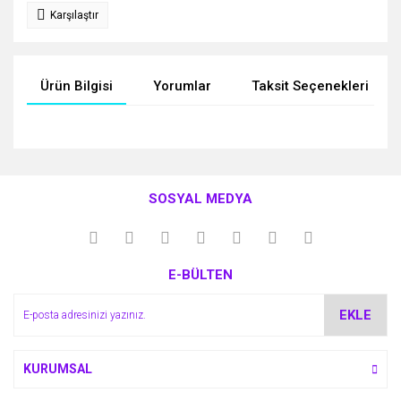
Karşılaştır
Ürün Bilgisi
Yorumlar
Taksit Seçenekleri
Bu ürünün fiyat bilgisi, resim, ürün açıklamalarında ve diğer
konularda yetersiz gördüğünüz noktaları öneri formunu
Bu ürüne ilk yorumu siz yapın!
kullanarak tarafımıza iletebilirsiniz.
SOSYAL MEDYA
Görüş ve önerileriniz için teşekkür ederiz.
Yorum Yaz
Ürün resmi kalitesiz, bozuk veya görüntülenemiyor.
E-BÜLTEN
Ürün açıklamasında eksik bilgiler bulunuyor.
Ürün bilgilerinde hatalar bulunuyor.
EKLE
Ürün fiyatı diğer sitelerden daha pahalı.
Bu ürüne benzer farklı alternatifler olmalı.
KURUMSAL