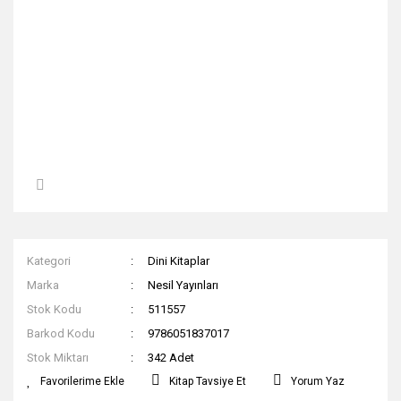
Kategori
Dini Kitaplar
Marka
Nesil Yayınları
Stok Kodu
511557
Barkod Kodu
9786051837017
Stok Miktarı
342 Adet
Kitap Tavsiye Et
Yorum Yaz