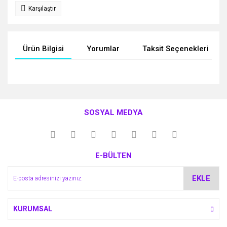
Karşılaştır
Ürün Bilgisi
Yorumlar
Taksit Seçenekleri
Bu ürünün fiyat bilgisi, resim, ürün açıklamalarında ve diğer
konularda yetersiz gördüğünüz noktaları öneri formunu
Bu ürüne ilk yorumu siz yapın!
kullanarak tarafımıza iletebilirsiniz.
SOSYAL MEDYA
Görüş ve önerileriniz için teşekkür ederiz.
Yorum Yaz
Ürün resmi kalitesiz, bozuk veya görüntülenemiyor.
E-BÜLTEN
Ürün açıklamasında eksik bilgiler bulunuyor.
Ürün bilgilerinde hatalar bulunuyor.
EKLE
Ürün fiyatı diğer sitelerden daha pahalı.
Bu ürüne benzer farklı alternatifler olmalı.
KURUMSAL