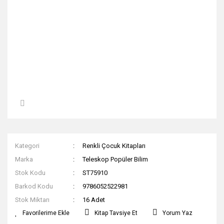
Kategori
Renkli Çocuk Kitapları
Marka
Teleskop Popüler Bilim
Stok Kodu
ST75910
Barkod Kodu
9786052522981
Stok Miktarı
16 Adet
Kitap Tavsiye Et
Yorum Yaz