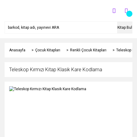
Kitap Bul
Anasayfa
Çocuk Kitapları
Renkli Çocuk Kitapları
Teleskop Kır
Teleskop Kırmızı Kitap Klasik Kare Kodlama