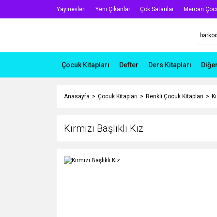
Yayınevleri
Yeni Çıkanlar
Çok Satanlar
Mercan Çoc
Çocuk Kitapları
Defter
Ders Kitapları
Diğe
Anasayfa
Çocuk Kitapları
Renkli Çocuk Kitapları
Kı
Kırmızı Başlıklı Kız