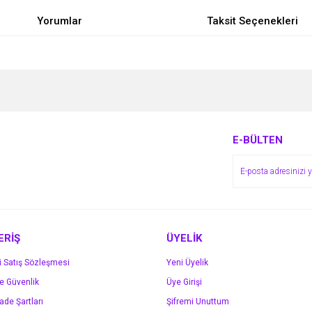
Yorumlar
Taksit Seçenekleri
e diğer konularda yetersiz gördüğünüz noktaları öneri formunu kullanarak tarafımı
Bu ürüne ilk yorumu siz yapın!
r.
Yorum Yaz
E-BÜLTEN
ERİŞ
ÜYELİK
i Satış Sözleşmesi
Yeni Üyelik
ve Güvenlik
Üye Girişi
Gönder
İade Şartları
Şifremi Unuttum