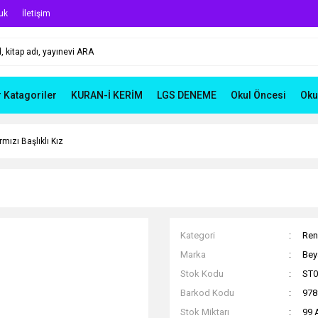
uk
İletişim
r Katagoriler
KURAN-İ KERİM
LGS DENEME
Okul Öncesi
Oku
rmızı Başlıklı Kız
Kategori
Ren
Marka
Bey
Stok Kodu
ST0
Barkod Kodu
978
Stok Miktarı
99 