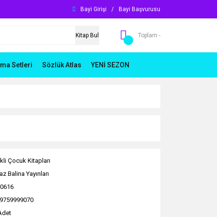
Bayi Girişi
/
Bayi Başvurusu
Kitap Bul
Toplam -
ma Setleri
Sözlük Atlas
YENİ SEZON
kli Çocuk Kitapları
az Balina Yayınları
0616
9759999070
Adet