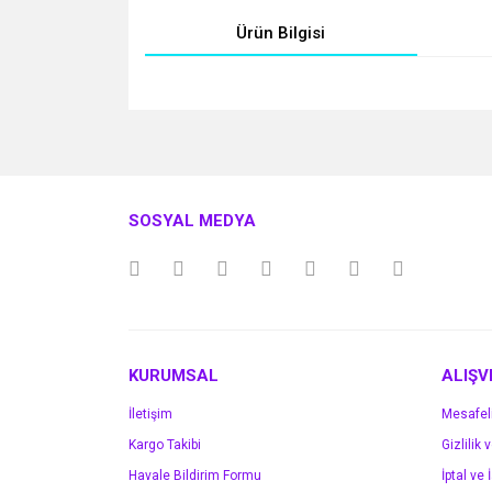
Ürün Bilgisi
Bu ürünün fiyat bilgisi, resim, ürün açıklamalarında v
Görüş ve önerileriniz için teşekkür ederiz.
Ürün resmi kalitesiz, bozuk veya görüntülenemiyo
SOSYAL MEDYA
Ürün açıklamasında eksik bilgiler bulunuyor.
Ürün bilgilerinde hatalar bulunuyor.
Ürün fiyatı diğer sitelerden daha pahalı.
Bu ürüne benzer farklı alternatifler olmalı.
KURUMSAL
ALIŞV
İletişim
Mesafel
Kargo Takibi
Gizlilik 
Havale Bildirim Formu
İptal ve 