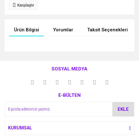
Karşılaştır
Ürün Bilgisi
Yorumlar
Taksit Seçenekleri
Bu ürünün fiyat bilgisi, resim, ürün açıklamalarında ve diğer
konularda yetersiz gördüğünüz noktaları öneri formunu
Bu ürüne ilk yorumu siz yapın!
kullanarak tarafımıza iletebilirsiniz.
SOSYAL MEDYA
Görüş ve önerileriniz için teşekkür ederiz.
Yorum Yaz
Ürün resmi kalitesiz, bozuk veya görüntülenemiyor.
E-BÜLTEN
Ürün açıklamasında eksik bilgiler bulunuyor.
Ürün bilgilerinde hatalar bulunuyor.
EKLE
Ürün fiyatı diğer sitelerden daha pahalı.
Bu ürüne benzer farklı alternatifler olmalı.
KURUMSAL