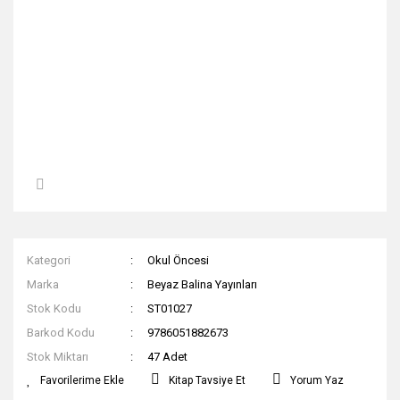
Kategori
Okul Öncesi
Marka
Beyaz Balina Yayınları
Stok Kodu
ST01027
Barkod Kodu
9786051882673
Stok Miktarı
47 Adet
Kitap Tavsiye Et
Yorum Yaz