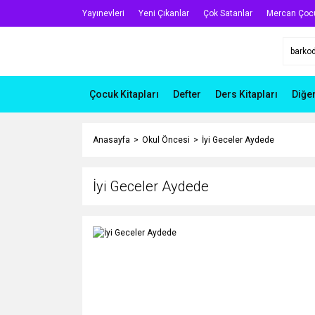
Yayınevleri
Yeni Çıkanlar
Çok Satanlar
Mercan Çoc
Çocuk Kitapları
Defter
Ders Kitapları
Diğe
Anasayfa
Okul Öncesi
İyi Geceler Aydede
İyi Geceler Aydede