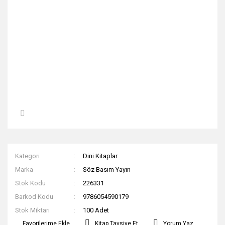
Kategori
Dini Kitaplar
Marka
Söz Basım Yayın
Stok Kodu
226331
Barkod Kodu
9786054590179
Stok Miktarı
100 Adet
Kitap Tavsiye Et
Yorum Yaz