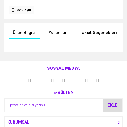
Karşılaştır
Ürün Bilgisi
Yorumlar
Taksit Seçenekleri
Bu ürünün fiyat bilgisi, resim, ürün açıklamalarında ve diğer
konularda yetersiz gördüğünüz noktaları öneri formunu
Bu ürüne ilk yorumu siz yapın!
kullanarak tarafımıza iletebilirsiniz.
SOSYAL MEDYA
Görüş ve önerileriniz için teşekkür ederiz.
Yorum Yaz
Ürün resmi kalitesiz, bozuk veya görüntülenemiyor.
E-BÜLTEN
Ürün açıklamasında eksik bilgiler bulunuyor.
Ürün bilgilerinde hatalar bulunuyor.
EKLE
Ürün fiyatı diğer sitelerden daha pahalı.
Bu ürüne benzer farklı alternatifler olmalı.
KURUMSAL