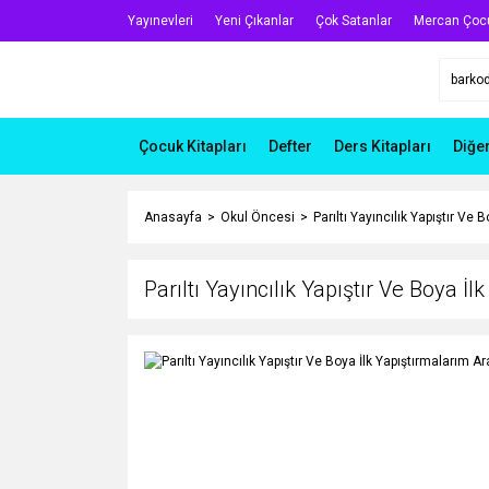
Yayınevleri
Yeni Çıkanlar
Çok Satanlar
Mercan Çoc
Çocuk Kitapları
Defter
Ders Kitapları
Diğe
Anasayfa
Okul Öncesi
Parıltı Yayıncılık Yapıştır Ve
Parıltı Yayıncılık Yapıştır Ve Boya İ