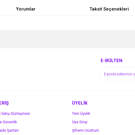
Yorumlar
Taksit Seçenekleri
e diğer konularda yetersiz gördüğünüz noktaları öneri formunu kullanarak tarafımı
Bu ürüne ilk yorumu siz yapın!
r.
Yorum Yaz
E-BÜLTEN
ERİŞ
ÜYELİK
i Satış Sözleşmesi
Yeni Üyelik
ve Güvenlik
Üye Girişi
Gönder
İade Şartları
Şifremi Unuttum