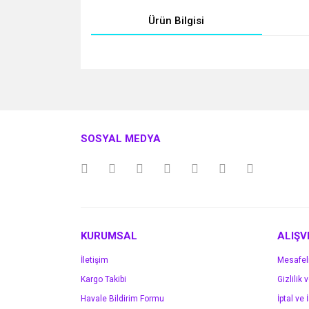
Ürün Bilgisi
Bu ürünün fiyat bilgisi, resim, ürün açıklamalarında v
Görüş ve önerileriniz için teşekkür ederiz.
Ürün resmi kalitesiz, bozuk veya görüntülenemiyo
SOSYAL MEDYA
Ürün açıklamasında eksik bilgiler bulunuyor.
Ürün bilgilerinde hatalar bulunuyor.
Ürün fiyatı diğer sitelerden daha pahalı.
Bu ürüne benzer farklı alternatifler olmalı.
KURUMSAL
ALIŞV
İletişim
Mesafel
Kargo Takibi
Gizlilik 
Havale Bildirim Formu
İptal ve 