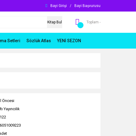
Bayi Girişi
/
Bayi Başvurusu
Kitap Bul
Toplam -
ma Setleri
Sözlük Atlas
YENİ SEZON
l Öncesi
ltı Yayıncılık
122
6051009223
Adet