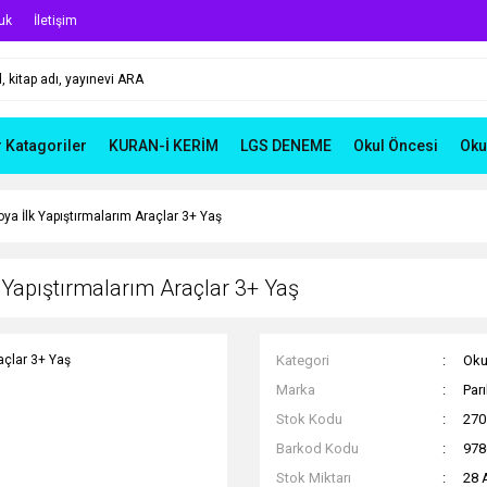
uk
İletişim
r Katagoriler
KURAN-İ KERİM
LGS DENEME
Okul Öncesi
Oku
 Boya İlk Yapıştırmalarım Araçlar 3+ Yaş
lk Yapıştırmalarım Araçlar 3+ Yaş
Kategori
Oku
Marka
Parı
Stok Kodu
270
Barkod Kodu
978
Stok Miktarı
28 