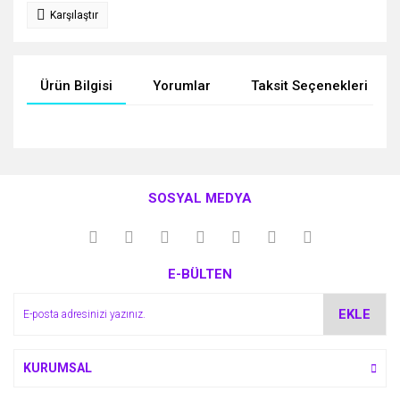
Karşılaştır
Ürün Bilgisi
Yorumlar
Taksit Seçenekleri
Bu ürünün fiyat bilgisi, resim, ürün açıklamalarında ve diğer
konularda yetersiz gördüğünüz noktaları öneri formunu
Bu ürüne ilk yorumu siz yapın!
kullanarak tarafımıza iletebilirsiniz.
SOSYAL MEDYA
Görüş ve önerileriniz için teşekkür ederiz.
Yorum Yaz
Ürün resmi kalitesiz, bozuk veya görüntülenemiyor.
E-BÜLTEN
Ürün açıklamasında eksik bilgiler bulunuyor.
Ürün bilgilerinde hatalar bulunuyor.
EKLE
Ürün fiyatı diğer sitelerden daha pahalı.
Bu ürüne benzer farklı alternatifler olmalı.
KURUMSAL