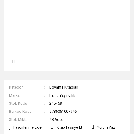
Kategori
Boyama Kitapları
Marka
Parıltı Yayıncılık
Stok Kodu
245469
Barkod Kodu
9786051007946
Stok Miktarı
48 Adet
Kitap Tavsiye Et
Yorum Yaz