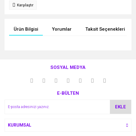
Karşılaştır
Ürün Bilgisi
Yorumlar
Taksit Seçenekleri
Bu ürünün fiyat bilgisi, resim, ürün açıklamalarında ve diğer
konularda yetersiz gördüğünüz noktaları öneri formunu
Bu ürüne ilk yorumu siz yapın!
kullanarak tarafımıza iletebilirsiniz.
SOSYAL MEDYA
Görüş ve önerileriniz için teşekkür ederiz.
Yorum Yaz
Ürün resmi kalitesiz, bozuk veya görüntülenemiyor.
E-BÜLTEN
Ürün açıklamasında eksik bilgiler bulunuyor.
Ürün bilgilerinde hatalar bulunuyor.
EKLE
Ürün fiyatı diğer sitelerden daha pahalı.
Bu ürüne benzer farklı alternatifler olmalı.
KURUMSAL