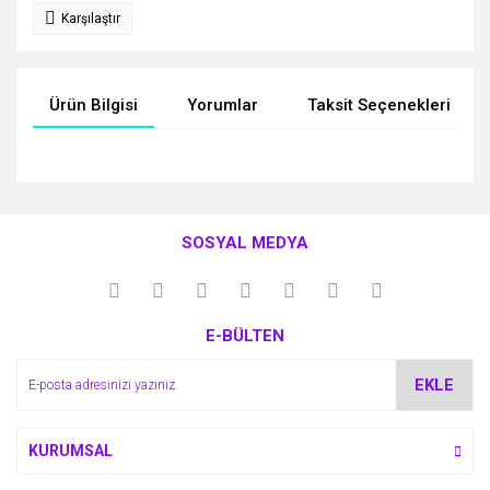
Karşılaştır
Ürün Bilgisi
Yorumlar
Taksit Seçenekleri
Bu ürünün fiyat bilgisi, resim, ürün açıklamalarında ve diğer
konularda yetersiz gördüğünüz noktaları öneri formunu
Bu ürüne ilk yorumu siz yapın!
kullanarak tarafımıza iletebilirsiniz.
SOSYAL MEDYA
Görüş ve önerileriniz için teşekkür ederiz.
Yorum Yaz
Ürün resmi kalitesiz, bozuk veya görüntülenemiyor.
E-BÜLTEN
Ürün açıklamasında eksik bilgiler bulunuyor.
Ürün bilgilerinde hatalar bulunuyor.
EKLE
Ürün fiyatı diğer sitelerden daha pahalı.
Bu ürüne benzer farklı alternatifler olmalı.
KURUMSAL