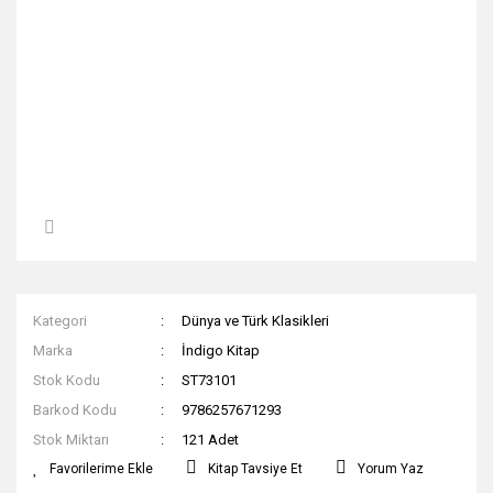
Kategori
Dünya ve Türk Klasikleri
Marka
İndigo Kitap
Stok Kodu
ST73101
Barkod Kodu
9786257671293
Stok Miktarı
121 Adet
Kitap Tavsiye Et
Yorum Yaz