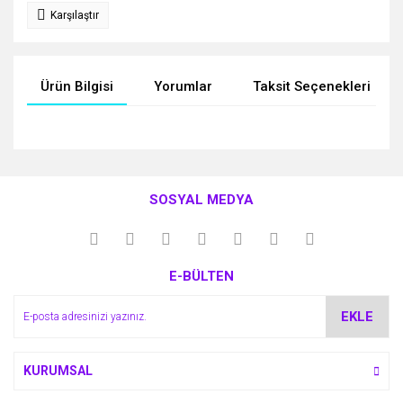
Karşılaştır
Ürün Bilgisi
Yorumlar
Taksit Seçenekleri
Bu ürünün fiyat bilgisi, resim, ürün açıklamalarında ve diğer
konularda yetersiz gördüğünüz noktaları öneri formunu
Bu ürüne ilk yorumu siz yapın!
kullanarak tarafımıza iletebilirsiniz.
SOSYAL MEDYA
Görüş ve önerileriniz için teşekkür ederiz.
Yorum Yaz
Ürün resmi kalitesiz, bozuk veya görüntülenemiyor.
E-BÜLTEN
Ürün açıklamasında eksik bilgiler bulunuyor.
Ürün bilgilerinde hatalar bulunuyor.
EKLE
Ürün fiyatı diğer sitelerden daha pahalı.
Bu ürüne benzer farklı alternatifler olmalı.
KURUMSAL