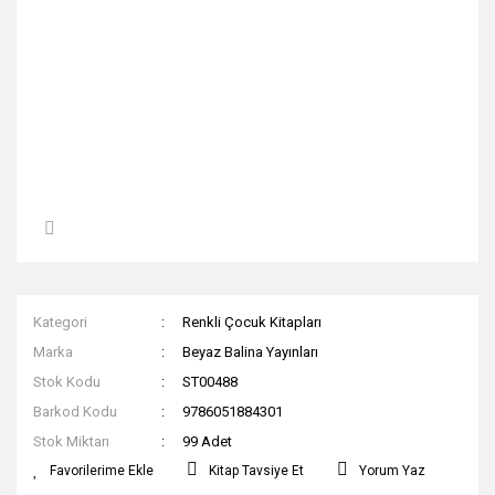
Kategori
Renkli Çocuk Kitapları
Marka
Beyaz Balina Yayınları
Stok Kodu
ST00488
Barkod Kodu
9786051884301
Stok Miktarı
99 Adet
Kitap Tavsiye Et
Yorum Yaz