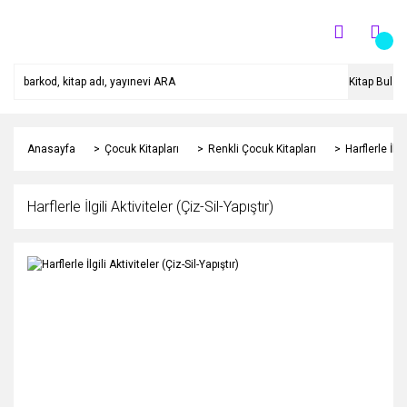
Kitap Bul
Anasayfa
Çocuk Kitapları
Renkli Çocuk Kitapları
Harflerle İlgi
Harflerle İlgili Aktiviteler (Çiz-Sil-Yapıştır)