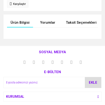
Karşılaştır
Ürün Bilgisi
Yorumlar
Taksit Seçenekleri
Bu ürünün fiyat bilgisi, resim, ürün açıklamalarında ve diğer
konularda yetersiz gördüğünüz noktaları öneri formunu
Bu ürüne ilk yorumu siz yapın!
kullanarak tarafımıza iletebilirsiniz.
SOSYAL MEDYA
Görüş ve önerileriniz için teşekkür ederiz.
Yorum Yaz
Ürün resmi kalitesiz, bozuk veya görüntülenemiyor.
E-BÜLTEN
Ürün açıklamasında eksik bilgiler bulunuyor.
Ürün bilgilerinde hatalar bulunuyor.
EKLE
Ürün fiyatı diğer sitelerden daha pahalı.
Bu ürüne benzer farklı alternatifler olmalı.
KURUMSAL