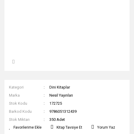
Kategori
Dini Kitaplar
Marka
Nesil Yayınları
Stok Kodu
172725
Barkod Kodu
9786051312439
Stok Miktarı
350 Adet
Kitap Tavsiye Et
Yorum Yaz