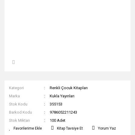
Kategori
Renkli Çocuk Kitapları
Marka
Kukla Yayınları
Stok Kodu
355153
Barkod Kodu
9786052211243
Stok Miktarı
100 Adet
Kitap Tavsiye Et
Yorum Yaz