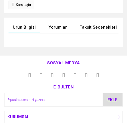
Karşılaştır
Ürün Bilgisi
Yorumlar
Taksit Seçenekleri
Bu ürünün fiyat bilgisi, resim, ürün açıklamalarında ve diğer
konularda yetersiz gördüğünüz noktaları öneri formunu
Bu ürüne ilk yorumu siz yapın!
kullanarak tarafımıza iletebilirsiniz.
SOSYAL MEDYA
Görüş ve önerileriniz için teşekkür ederiz.
Yorum Yaz
Ürün resmi kalitesiz, bozuk veya görüntülenemiyor.
E-BÜLTEN
Ürün açıklamasında eksik bilgiler bulunuyor.
Ürün bilgilerinde hatalar bulunuyor.
EKLE
Ürün fiyatı diğer sitelerden daha pahalı.
Bu ürüne benzer farklı alternatifler olmalı.
KURUMSAL