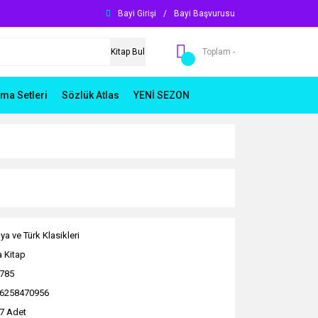
Bayi Girişi
/
Bayi Başvurusu
Kitap Bul
Toplam -
ma Setleri
Sözlük Atlas
YENİ SEZON
ya ve Türk Klasikleri
 Kitap
785
6258470956
7 Adet