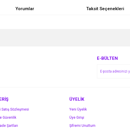
Yorumlar
Taksit Seçenekleri
e diğer konularda yetersiz gördüğünüz noktaları öneri formunu kullanarak tarafımı
Bu ürüne ilk yorumu siz yapın!
r.
Yorum Yaz
E-BÜLTEN
ERİŞ
ÜYELİK
i Satış Sözleşmesi
Yeni Üyelik
ve Güvenlik
Üye Girişi
Gönder
İade Şartları
Şifremi Unuttum