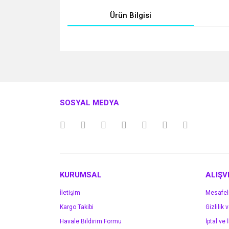
Ürün Bilgisi
Bu ürünün fiyat bilgisi, resim, ürün açıklamalarında v
Görüş ve önerileriniz için teşekkür ederiz.
Ürün resmi kalitesiz, bozuk veya görüntülenemiyo
SOSYAL MEDYA
Ürün açıklamasında eksik bilgiler bulunuyor.
Ürün bilgilerinde hatalar bulunuyor.
Ürün fiyatı diğer sitelerden daha pahalı.
Bu ürüne benzer farklı alternatifler olmalı.
KURUMSAL
ALIŞV
İletişim
Mesafel
Kargo Takibi
Gizlilik 
Havale Bildirim Formu
İptal ve 