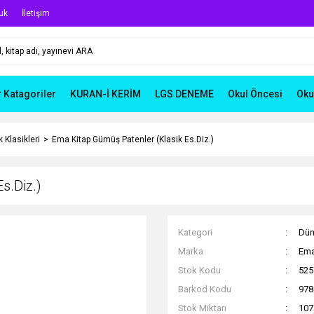
uk
İletişim
r Katagoriler
KURAN-İ KERİM
LGS DENEME
Okul Öncesi
Oku
 Klasikleri
Ema Kitap Gümüş Patenler (Klasik Es.Diz.)
s.Diz.)
Kategori
Dün
Marka
Ema
Stok Kodu
525
Barkod Kodu
978
Stok Miktarı
107