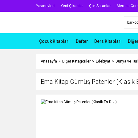
Yayınevleri
Yeni Çıkanlar
Çok Satanlar
Mercan Çoc
Çocuk Kitapları
Defter
Ders Kitapları
Diğe
Anasayfa
Diğer Katagoriler
Edebiyat
Dünya ve Türk
Ema Kitap Gümüş Patenler (Klasik E