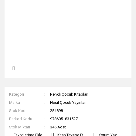
Kategori
Renkli Çocuk Kitapları
Marka
Nesil Çocuk Yayınları
Stok Kodu
284898
Barkod Kodu
9786051831527
Stok Miktarı
345 Adet
Kitap Tavsiye Et
Yorum Yaz