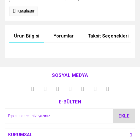
Karşılaştır
Ürün Bilgisi
Yorumlar
Taksit Seçenekleri
Bu ürünün fiyat bilgisi, resim, ürün açıklamalarında ve diğer
konularda yetersiz gördüğünüz noktaları öneri formunu
Bu ürüne ilk yorumu siz yapın!
kullanarak tarafımıza iletebilirsiniz.
SOSYAL MEDYA
Görüş ve önerileriniz için teşekkür ederiz.
Yorum Yaz
Ürün resmi kalitesiz, bozuk veya görüntülenemiyor.
E-BÜLTEN
Ürün açıklamasında eksik bilgiler bulunuyor.
Ürün bilgilerinde hatalar bulunuyor.
EKLE
Ürün fiyatı diğer sitelerden daha pahalı.
Bu ürüne benzer farklı alternatifler olmalı.
KURUMSAL